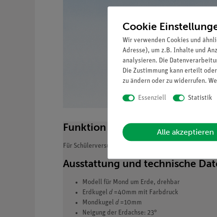
Cookie Einstellung
Wir verwenden Cookies und ähnli
Adresse), um z.B. Inhalte und An
analysieren. Die Datenverarbeitun
Die Zustimmung kann erteilt oder
zu ändern oder zu widerrufen. We
Essenziell
Statistik
Funktion und Verwendung
Alle akzeptieren
Für Schülerversuche mit der optischen Stativbank.
Ausstattung und technische Da
Modell für Mond um Erde, drehbar
Erdkugel
d
=40mm mit Farbdruck
Mondkugel
d
=10mm
Neigung der Erdachse: 23°