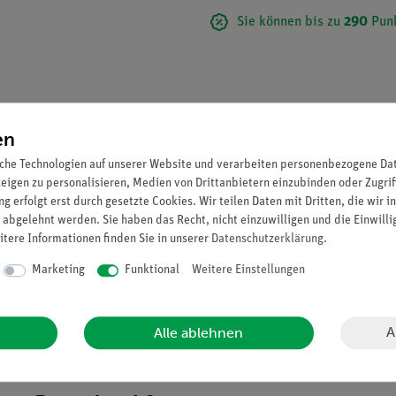
Sie können bis zu
290
Punk
en
che Technologien auf unserer Website und verarbeiten personenbezogene Date
zeigen zu personalisieren, Medien von Drittanbietern einzubinden oder Zugrif
g erfolgt erst durch gesetzte Cookies. Wir teilen Daten mit Dritten, die wir 
 abgelehnt werden. Sie haben das Recht, nicht einzuwilligen und die Einwill
itere Informationen finden Sie in unserer
Daten­schutz­erklärung
.
Marketing
Funktional
Weitere Einstellungen
sprengten Homo-Schädels.
A
Alle ablehnen