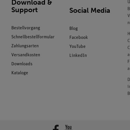
Download &
U
Support
Social Media
B
V
n
Bestellvorgang
Blog
H
Schnellbestellformular
Facebook
C
Zahlungsarten
YouTube
C
a
Versandkosten
LinkedIn
F
Downloads
a
Kataloge
D
i
B