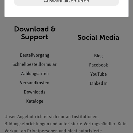
Auswahl akzeptieren
Impressum
AGB
Download &
Support
Social Media
Bestellvorgang
Blog
Schnellbestellformular
Facebook
Zahlungsarten
YouTube
Versandkosten
LinkedIn
Downloads
Kataloge
Unser Angebot richtet sich nur an Institutionen,
Bildungseinrichtungen und autorisierte Vertragshändler. Kein
Verkauf an Privatpersonen und nicht autorisierte