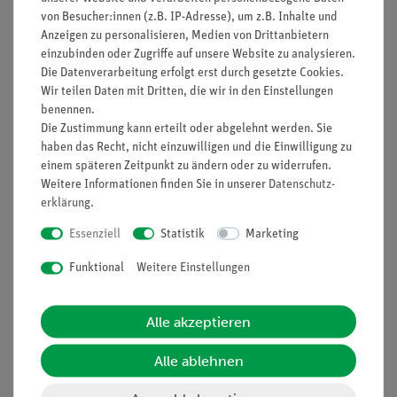
von Besucher:innen (z.B. IP-Adresse), um z.B. Inhalte und
Anzeigen zu personalisieren, Medien von Drittanbietern
einzubinden oder Zugriffe auf unsere Website zu analysieren.
Die Datenverarbeitung erfolgt erst durch gesetzte Cookies.
Nach oben
Wir teilen Daten mit Dritten, die wir in den Einstellungen
benennen.
Die Zustimmung kann erteilt oder abgelehnt werden. Sie
haben das Recht, nicht einzuwilligen und die Einwilligung zu
Informationen
Service
einem späteren Zeitpunkt zu ändern oder zu widerrufen.
Weitere Informationen finden Sie in unserer
Daten­schutz­
erklärung
.
Unternehmen
Übersicht Service
Essenziell
Statistik
Marketing
Projekte und Lösungen
Beratung & Showroom
Funktional
Weitere Einstellungen
Presse
Inventarisierungs- &
Einräumservice
Stellenangebote
Alle akzeptieren
Inbetriebnahme & Schulungen
Kontakt
Kundendienst
Hinweisgeberschutz
Alle ablehnen
Datenschutz