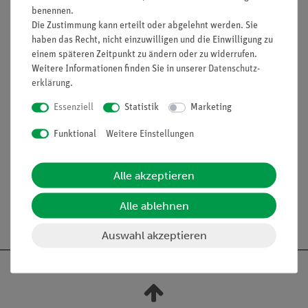
benennen.
Die Zustimmung kann erteilt oder abgelehnt werden. Sie
haben das Recht, nicht einzuwilligen und die Einwilligung zu
einem späteren Zeitpunkt zu ändern oder zu widerrufen.
Weitere Informationen finden Sie in unserer
Daten­schutz­
erklärung
.
Funktion und Verwendung
Essenziell
Statistik
Marketing
Vergrößerung ca. 4000fach, aus SOMSO-Plast®. Nach
Funktional
Weitere Einstellungen
elektronenmikroskopischen Beobachtungen modelliert.
Unzerlegbar, auf grünem Sockel.
Alle akzeptieren
Alle ablehnen
Auswahl akzeptieren