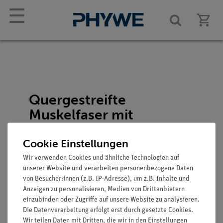
☰
Quergestreifte
Muskelfaser mit
motorischer
Nervenendplatte
Cookie Einstellungen
Wir verwenden Cookies und ähnliche Technologien auf
Artikel-Nr.: SOM-BS-36
unserer Website und verarbeiten personenbezogene Daten
von Besucher:innen (z.B. IP-Adresse), um z.B. Inhalte und
Anzeigen zu personalisieren, Medien von Drittanbietern
einzubinden oder Zugriffe auf unsere Website zu analysieren.
Die Datenverarbeitung erfolgt erst durch gesetzte Cookies.
Wir teilen Daten mit Dritten, die wir in den Einstellungen