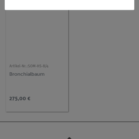
Artikel-Nr.:
SOM-HS-8/4
Bronchialbaum
275,00 €