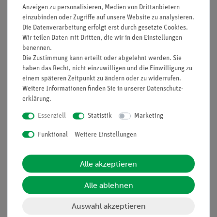
Anzeigen zu personalisieren, Medien von Drittanbietern
302,00 €
150,00 €
einzubinden oder Zugriffe auf unsere Website zu analysieren.
Die Datenverarbeitung erfolgt erst durch gesetzte Cookies.
Wir teilen Daten mit Dritten, die wir in den Einstellungen
benennen.
Die Zustimmung kann erteilt oder abgelehnt werden. Sie
haben das Recht, nicht einzuwilligen und die Einwilligung zu
einem späteren Zeitpunkt zu ändern oder zu widerrufen.
Weitere Informationen finden Sie in unserer
Daten­schutz­
erklärung
.
Essenziell
Statistik
Marketing
Funktional
Weitere Einstellungen
Artikel-Nr.:
SOM-HS-23/1
Artikel-Nr.:
SOM-HS-21/1
Lungenläppchen
Bronchialbaum
Alle akzeptieren
Alle ablehnen
834,00 €
298,00 €
Auswahl akzeptieren