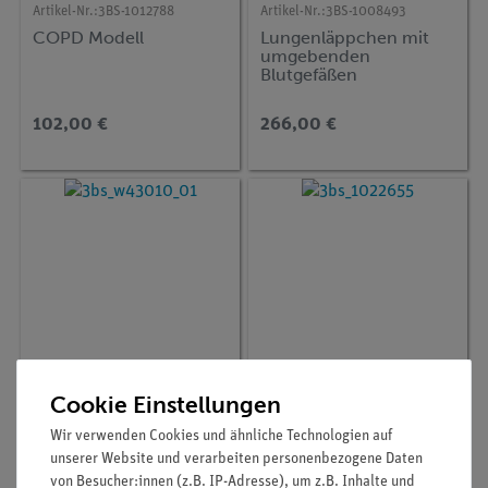
Artikel-Nr.:
3BS-1012788
Artikel-Nr.:
3BS-1008493
COPD Modell
Lungenläppchen mit
umgebenden
Blutgefäßen
102,00 €
266,00 €
Cookie Einstellungen
Artikel-Nr.:
3BS-1005565
Artikel-Nr.:
3BS-1022655
Smokey Sue – „Die
Rauchermodell (aktives
Wir verwenden Cookies und ähnliche Technologien auf
Gefahren des
und passives Rauchen)
unserer Website und verarbeiten personenbezogene Daten
Rauchens“
von Besucher:innen (z.B. IP-Adresse), um z.B. Inhalte und