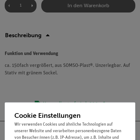
In den Warenkorb
Beschreibung
Funktion und Verwendung
ca. 150fach vergrößert, aus SOMSO-Plast®. Unzerlegbar. Auf
Stativ mit grünem Sockel.
Versandkostenfrei ab 300,- €
Cookie Einstellungen
Wir verwenden Cookies und ähnliche Technologien auf
unserer Website und verarbeiten personenbezogene Daten
von Besucher:innen (z.B. IP-Adresse), um z.B. Inhalte und