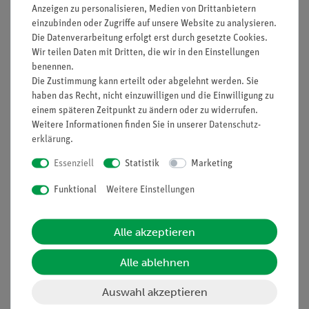
Anzeigen zu personalisieren, Medien von Drittanbietern
Nach oben
einzubinden oder Zugriffe auf unsere Website zu analysieren.
Die Datenverarbeitung erfolgt erst durch gesetzte Cookies.
Wir teilen Daten mit Dritten, die wir in den Einstellungen
benennen.
Die Zustimmung kann erteilt oder abgelehnt werden. Sie
Informationen
Service
haben das Recht, nicht einzuwilligen und die Einwilligung zu
einem späteren Zeitpunkt zu ändern oder zu widerrufen.
Weitere Informationen finden Sie in unserer
Daten­schutz­
Unternehmen
Übersicht Service
erklärung
.
Projekte und Lösungen
Beratung & Showroom
Essenziell
Statistik
Marketing
Presse
Inventarisierungs- &
Funktional
Weitere Einstellungen
Einräumservice
Stellenangebote
Inbetriebnahme & Schulungen
Kontakt
Alle akzeptieren
Kundendienst
Hinweisgeberschutz
Datenschutz
Alle ablehnen
Impressum
Auswahl akzeptieren
AGB