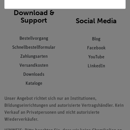
Download &
Support
Social Media
Bestellvorgang
Blog
Schnellbestellformular
Facebook
Zahlungsarten
YouTube
Versandkosten
LinkedIn
Downloads
Kataloge
Unser Angebot richtet sich nur an Institutionen,
Bildungseinrichtungen und autorisierte Vertragshändler. Kein
Verkauf an Privatpersonen und nicht autorisierte
Wiederverkäufer.