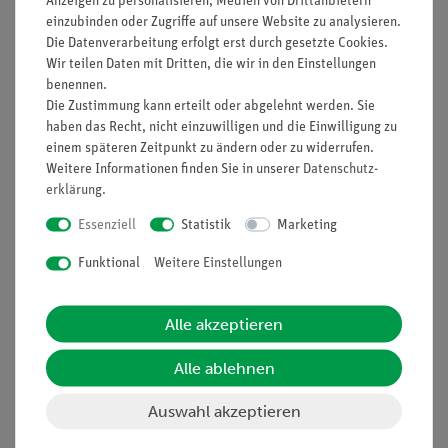
Anzeigen zu personalisieren, Medien von Drittanbietern
Nach oben
einzubinden oder Zugriffe auf unsere Website zu analysieren.
Die Datenverarbeitung erfolgt erst durch gesetzte Cookies.
Wir teilen Daten mit Dritten, die wir in den Einstellungen
benennen.
Informationen
Service
Die Zustimmung kann erteilt oder abgelehnt werden. Sie
haben das Recht, nicht einzuwilligen und die Einwilligung zu
einem späteren Zeitpunkt zu ändern oder zu widerrufen.
Unternehmen
Übersicht Service
Weitere Informationen finden Sie in unserer
Daten­schutz­
erklärung
.
Projekte und Lösungen
Beratung & Showroom
Essenziell
Statistik
Marketing
Presse
Inventarisierungs- &
Einräumservice
Stellenangebote
Funktional
Weitere Einstellungen
Inbetriebnahme & Schulungen
Kontakt
Kundendienst
Hinweisgeberschutz
Alle akzeptieren
Datenschutz
Alle ablehnen
Impressum
Auswahl akzeptieren
AGB