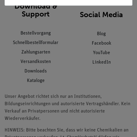
Download &
Support
Social Media
Bestellvorgang
Blog
Schnellbestellformular
Facebook
Zahlungsarten
YouTube
Versandkosten
LinkedIn
Downloads
Kataloge
Unser Angebot richtet sich nur an Institutionen,
Bildungseinrichtungen und autorisierte Vertragshändler. Kein
Verkauf an Privatpersonen und nicht autorisierte
Wiederverkäufer.
HINWEIS: Bitte beachten Sie, dass wir keine Chemikalien an