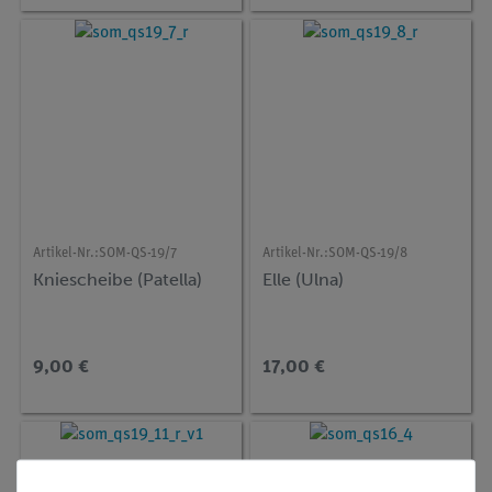
Artikel-Nr.:
SOM-QS-19/7
Artikel-Nr.:
SOM-QS-19/8
Kniescheibe (Patella)
Elle (Ulna)
9,00 €
17,00 €