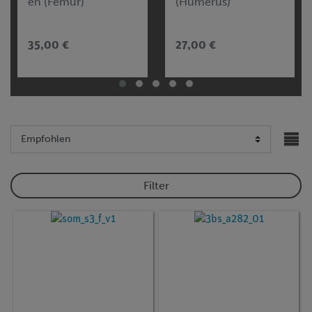
en (Femur)
(Humerus)
35,00 €
27,00 €
Filter