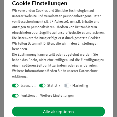
Cookie Einstellungen
Wir verwenden Cookies und ähnliche Technologien auf
unserer Website und verarbeiten personenbezogene Daten
von Besucher:innen (z.B. IP-Adresse), um z.B. Inhalte und
Anzeigen zu personalisieren, Medien von Drittanbietern
einzubinden oder Zugriffe auf unsere Website zu analysieren.
Die Datenverarbeitung erfolgt erst durch gesetzte Cookies.
Artikel-Nr.:
SOM-QS-19/11
Artikel-Nr.:
SOM-QS-16/4
Wir teilen Daten mit Dritten, die wir in den Einstellungen
Fußknochen, montiert
Steißbein (Os coccygis)
benennen.
Die Zustimmung kann erteilt oder abgelehnt werden. Sie
haben das Recht, nicht einzuwilligen und die Einwilligung zu
einem späteren Zeitpunkt zu ändern oder zu widerrufen.
104,00 €
10,00 €
Weitere Informationen finden Sie in unserer
Daten­schutz­
erklärung
.
Essenziell
Statistik
Marketing
Funktional
Weitere Einstellungen
Alle akzeptieren