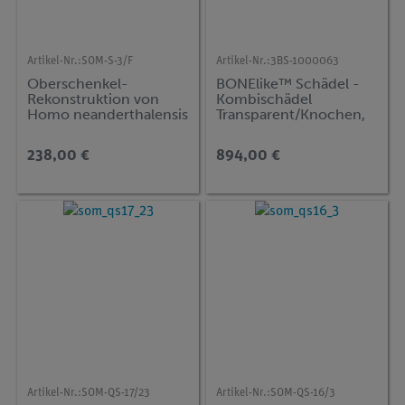
Artikel-Nr.:
SOM-S-3/F
Artikel-Nr.:
3BS-1000063
Oberschenkel-
BONElike™ Schädel -
Rekonstruktion von
Kombischädel
Homo neanderthalensis
Transparent/Knochen,
8-teilig
238,00 €
894,00 €
Artikel-Nr.:
SOM-QS-17/23
Artikel-Nr.:
SOM-QS-16/3