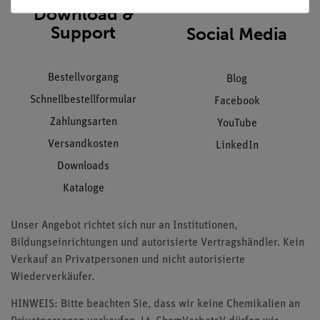
Download &
Support
Social Media
Bestellvorgang
Blog
Schnellbestellformular
Facebook
Zahlungsarten
YouTube
Versandkosten
LinkedIn
Downloads
Kataloge
Unser Angebot richtet sich nur an Institutionen,
Bildungseinrichtungen und autorisierte Vertragshändler. Kein
Verkauf an Privatpersonen und nicht autorisierte
Wiederverkäufer.
HINWEIS: Bitte beachten Sie, dass wir keine Chemikalien an