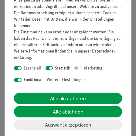
Anzeigen zu personalisieren, Medien von Drittanbietern
Nach oben
einzubinden oder Zugriffe auf unsere Website zu analysieren.
Die Datenverarbeitung erfolgt erst durch gesetzte Cookies.
Wir teilen Daten mit Dritten, die wir in den Einstellungen
benennen.
Informationen
Service
Die Zustimmung kann erteilt oder abgelehnt werden. Sie
haben das Recht, nicht einzuwilligen und die Einwilligung zu
einem späteren Zeitpunkt zu ändern oder zu widerrufen.
Unternehmen
Übersicht Service
Weitere Informationen finden Sie in unserer
Daten­schutz­
erklärung
.
Projekte und Lösungen
Beratung & Showroom
Essenziell
Statistik
Marketing
Presse
Inventarisierungs- &
Einräumservice
Stellenangebote
Funktional
Weitere Einstellungen
Inbetriebnahme & Schulungen
Kontakt
Kundendienst
Hinweisgeberschutz
Alle akzeptieren
Datenschutz
Alle ablehnen
Impressum
Auswahl akzeptieren
AGB