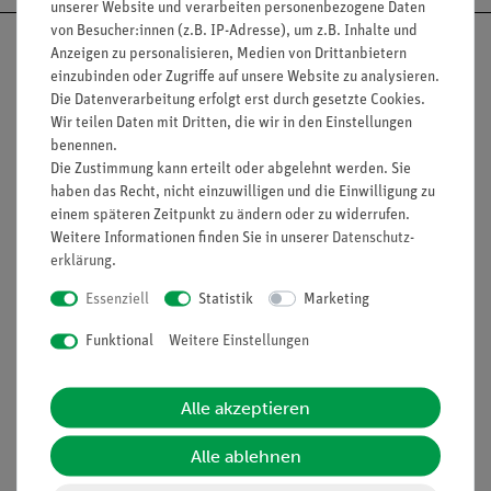
unserer Website und verarbeiten personenbezogene Daten
von Besucher:innen (z.B. IP-Adresse), um z.B. Inhalte und
Anzeigen zu personalisieren, Medien von Drittanbietern
einzubinden oder Zugriffe auf unsere Website zu analysieren.
Die Datenverarbeitung erfolgt erst durch gesetzte Cookies.
Nach oben
Wir teilen Daten mit Dritten, die wir in den Einstellungen
benennen.
Die Zustimmung kann erteilt oder abgelehnt werden. Sie
haben das Recht, nicht einzuwilligen und die Einwilligung zu
Informationen
Service
einem späteren Zeitpunkt zu ändern oder zu widerrufen.
Weitere Informationen finden Sie in unserer
Daten­schutz­
erklärung
.
Unternehmen
Übersicht Service
Essenziell
Statistik
Marketing
Projekte und Lösungen
Beratung & Showroom
Funktional
Weitere Einstellungen
Presse
Inventarisierungs- &
Einräumservice
Stellenangebote
Alle akzeptieren
Inbetriebnahme & Schulungen
Kontakt
Kundendienst
Alle ablehnen
Hinweisgeberschutz