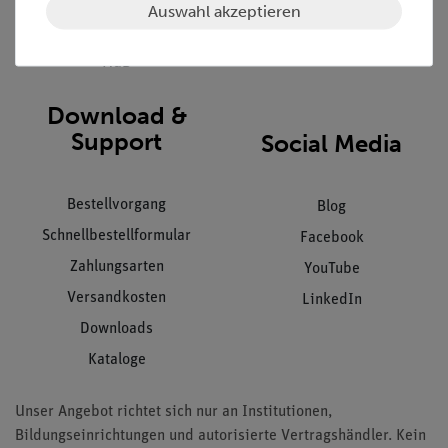
Datenschutz
Auswahl akzeptieren
Impressum
AGB
Download &
Support
Social Media
Bestellvorgang
Blog
Schnellbestellformular
Facebook
Zahlungsarten
YouTube
Versandkosten
LinkedIn
Downloads
Kataloge
Unser Angebot richtet sich nur an Institutionen,
Bildungseinrichtungen und autorisierte Vertragshändler. Kein