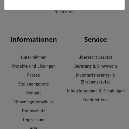
Nach oben
Informationen
Service
Unternehmen
Übersicht Service
Projekte und Lösungen
Beratung & Showroom
Presse
Inventarisierungs- &
Einräumservice
Stellenangebote
Inbetriebnahme & Schulungen
Kontakt
Kundendienst
Hinweisgeberschutz
Datenschutz
Impressum
AGB