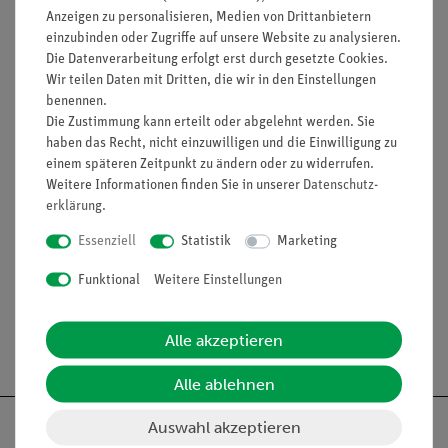
Anzeigen zu personalisieren, Medien von Drittanbietern
Magnetische Module: Die stabile und einfache
einzubinden oder Zugriffe auf unsere Website zu analysieren.
Verbindung zwischen Sensor oder Aktor und CubiLink
Die Datenverarbeitung erfolgt erst durch gesetzte Cookies.
Schnellwechsel-Technologie: Sensoren und Aktoren
Wir teilen Daten mit Dritten, die wir in den Einstellungen
können einfach getauscht werden und sind sofort mit
benennen.
dem CubiHub verbunden
Die Zustimmung kann erteilt oder abgelehnt werden. Sie
haben das Recht, nicht einzuwilligen und die Einwilligung zu
Ausstattung und technische Daten
einem späteren Zeitpunkt zu ändern oder zu widerrufen.
Messbereich: Loslassen (0), gedrückt (1)
Weitere Informationen finden Sie in unserer
Daten­schutz­
erklärung
.
Essenziell
Statistik
Marketing
Zubehör
Funktional
Weitere Einstellungen
Alle akzeptieren
Versandkostenfrei ab 300,- €
Alle ablehnen
Auswahl akzeptieren