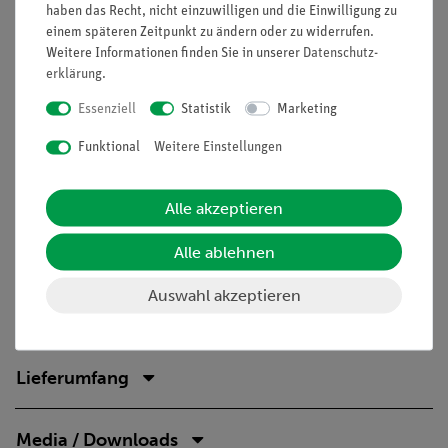
Lieferumfang
haben das Recht, nicht einzuwilligen und die Einwilligung zu
einem späteren Zeitpunkt zu ändern oder zu widerrufen.
16x Sensorfelder
Weitere Informationen finden Sie in unserer
Daten­schutz­
16x Randstreifen
erklärung
.
1x Tastaturmatte
Essenziell
Statistik
Marketing
1x SMARTfloor PlayBox zum Anschluss von
Stromversorgung und HDMI-fähigem Anzeigegerät
Funktional
Weitere Einstellungen
5x vorinstallierte Spiele
1x HDMI-Kabel
Alle akzeptieren
1x Bedienungsanleitung
1x Transportkoffer
Alle ablehnen
1x Transportwagen
Auswahl akzeptieren
Lieferumfang
Media / Downloads