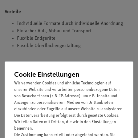
Vorteile
Individuelle Formate durch individuelle Anordnung
Einfacher Auf-, Abbau und Transport
Flexible Endgeräte
Flexible Oberflächengestaltung
Ausstattung und technische Daten
Cookie Einstellungen
Einzelne, zusammensteckbare Sensorfelder (51 cm
Wir verwenden Cookies und ähnliche Technologien auf
Länge x 51 cm Breite) mit Randstreifen
unserer Website und verarbeiten personenbezogene Daten
Gesamtmaß bei 4x4 Anordnung: 243 cm Länge x 243 cm
von Besucher:innen (z.B. IP-Adresse), um z.B. Inhalte und
Anzeigen zu personalisieren, Medien von Drittanbietern
Breite
einzubinden oder Zugriffe auf unsere Website zu analysieren.
Einfache Aufbewahrung und Transport der Sensorfelder
Die Datenverarbeitung erfolgt erst durch gesetzte Cookies.
und des Zubehörs durch robusten Transportkoffer
Wir teilen Daten mit Dritten, die wir in den Einstellungen
benennen.
Die Zustimmung kann erteilt oder abgelehnt werden. Sie