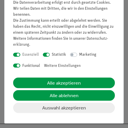
Die Datenverarbeitung erfolgt erst durch gesetzte Cookies.
Funktion und Verwendung
Wir teilen Daten mit Dritten, die wir in den Einstellungen
benennen.
Zum Abdecken von Präparaten verwendet. Bei
Die Zustimmung kann erteilt oder abgelehnt werden. Sie
wässrigen Präparaten kann es Austrocknung verzögern.
haben das Recht, nicht einzuwilligen und die Einwilligung zu
Bei der Verwendung von Immersionsöl in der
einem späteren Zeitpunkt zu ändern oder zu widerrufen.
hochauflösenden Mikroskopie verhindert es eine
Weitere Informationen finden Sie in unserer
Daten­schutz­
Vermischung des Immersionsöls mit dem Präparat.
erklärung
.
Ausstattung und technische
Essenziell
Statistik
Marketing
Daten
Funktional
Weitere Einstellungen
Dicke: ca 0,13 mm
Maße (mm): 18 x 18
Alle akzeptieren
Inhalt: 50 Stück
Alle ablehnen
Auswahl akzeptieren