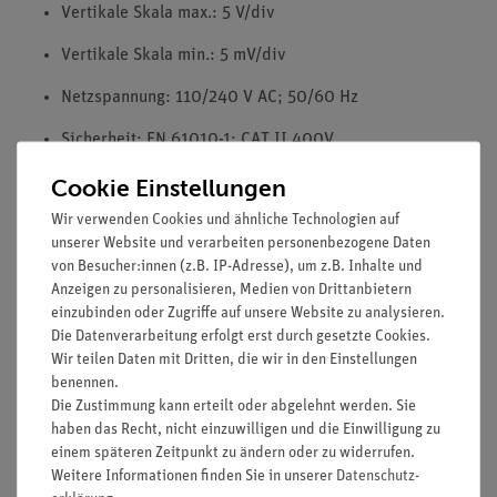
Vertikale Skala max.: 5 V/div
Vertikale Skala min.: 5 mV/div
Netzspannung: 110/240 V AC; 50/60 Hz
Sicherheit: EN 61010-1; CAT II 400V
Cookie Einstellungen
Zubehör: USB-Kabel, Software-CD für Windows,
Netzkabel, Tastköpfe und Bedienungsanleitung
Wir verwenden Cookies und ähnliche Technologien auf
unserer Website und verarbeiten personenbezogene Daten
von Besucher:innen (z.B. IP-Adresse), um z.B. Inhalte und
Anzeigen zu personalisieren, Medien von Drittanbietern
einzubinden oder Zugriffe auf unsere Website zu analysieren.
Die Datenverarbeitung erfolgt erst durch gesetzte Cookies.
Wir teilen Daten mit Dritten, die wir in den Einstellungen
benennen.
Die Zustimmung kann erteilt oder abgelehnt werden. Sie
Media / Downloads
haben das Recht, nicht einzuwilligen und die Einwilligung zu
einem späteren Zeitpunkt zu ändern oder zu widerrufen.
Weitere Informationen finden Sie in unserer
Daten­schutz­