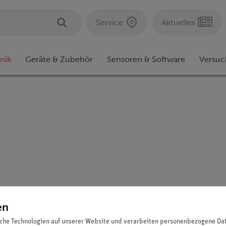
Service
Aktuelles
nik
Geräte & Zubehör
Sensoren & Software
Versuc
en
che Technologien auf unserer Website und verarbeiten personenbezogene Date