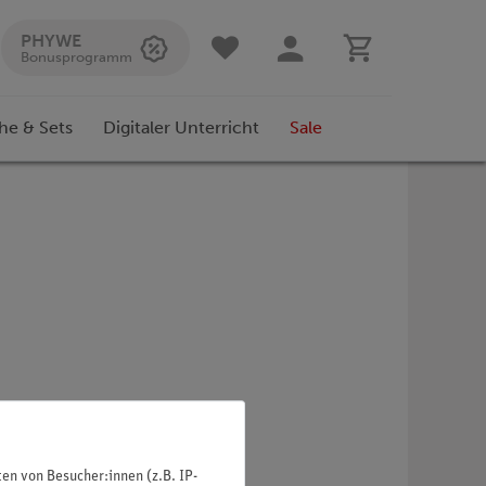
PHYWE
Bonusprogramm
he & Sets
Digitaler Unterricht
Sale
n von Besucher:innen (z.B. IP-