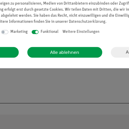
zeigen zu personalisieren, Medien von Drittanbietern einzubinden oder Zugrif
g erfolgt erst durch gesetzte Cookies. Wir teilen Daten mit Dritten, die wir 
 abgelehnt werden. Sie haben das Recht, nicht einzuwilligen und die Einwill
itere Informationen finden Sie in unserer
Daten­schutz­erklärung
.
Marketing
Funktional
Weitere Einstellungen
A
Alle ablehnen
nal-Abdeckung bei Defekt oder Rückbau nach Entnahme des Display-Connect 