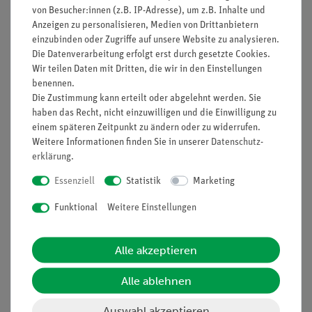
von Besucher:innen (z.B. IP-Adresse), um z.B. Inhalte und
Anzeigen zu personalisieren, Medien von Drittanbietern
Artikel-Nr.:
39258-03
Artikel-Nr.:
39258-02
einzubinden oder Zugriffe auf unsere Website zu analysieren.
Gummistopfen, mit 3
Gummistopfen 26/32, 2
Die Datenverarbeitung erfolgt erst durch gesetzte Cookies.
Bohrungen, diverse
x Bohrung 7 mm
Wir teilen Daten mit Dritten, die wir in den Einstellungen
Durchmesser
benennen.
Die Zustimmung kann erteilt oder abgelehnt werden. Sie
2,40 €
1,40 €
haben das Recht, nicht einzuwilligen und die Einwilligung zu
einem späteren Zeitpunkt zu ändern oder zu widerrufen.
Weitere Informationen finden Sie in unserer
Daten­schutz­
erklärung
.
Essenziell
Statistik
Marketing
Funktional
Weitere Einstellungen
Alle akzeptieren
Alle ablehnen
Artikel-Nr.:
39258-06
Artikel-Nr.:
39259-02
Gummistopfen 26/32,
Gummistopfen 29/35, 2
Auswahl akzeptieren