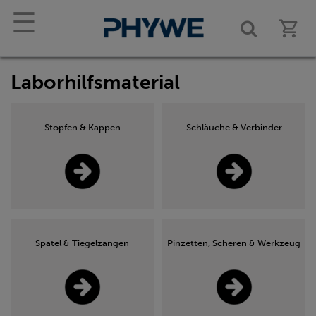
☰
Laborhilfsmaterial
Stopfen & Kappen
Schläuche & Verbinder
Spatel & Tiegelzangen
Pinzetten, Scheren & Werkzeug