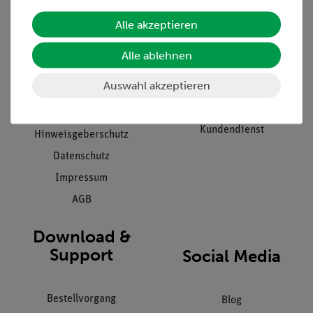
Alle akzeptieren
Unternehmen
Übersicht Service
Projekte und Lösungen
Beratung & Showroom
Alle ablehnen
Presse
Inventarisierungs- &
Auswahl akzeptieren
Einräumservice
Stellenangebote
Inbetriebnahme & Schulungen
Kontakt
Kundendienst
Hinweisgeberschutz
Datenschutz
Impressum
AGB
Download &
Support
Social Media
Bestellvorgang
Blog