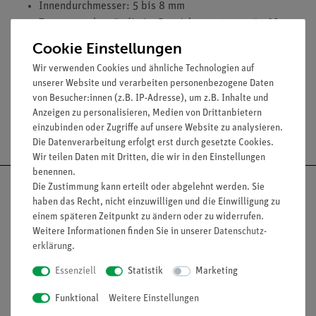
Innendurchmesser: 5 bis 8 mm
Temperaturbeständig im Bereich von -30 ... +70 °C
Farbe: rot
Cookie Einstellungen
Preis pro laufendem Meter
Wir verwenden Cookies und ähnliche Technologien auf
unserer Website und verarbeiten personenbezogene Daten
von Besucher:innen (z.B. IP-Adresse), um z.B. Inhalte und
Anzeigen zu personalisieren, Medien von Drittanbietern
Versandkostenfrei ab 300,- €
einzubinden oder Zugriffe auf unsere Website zu analysieren.
Die Datenverarbeitung erfolgt erst durch gesetzte Cookies.
Wir teilen Daten mit Dritten, die wir in den Einstellungen
benennen.
Die Zustimmung kann erteilt oder abgelehnt werden. Sie
haben das Recht, nicht einzuwilligen und die Einwilligung zu
einem späteren Zeitpunkt zu ändern oder zu widerrufen.
Nach oben
Weitere Informationen finden Sie in unserer
Daten­schutz­
erklärung
.
Essenziell
Statistik
Marketing
Informationen
Service
Funktional
Weitere Einstellungen