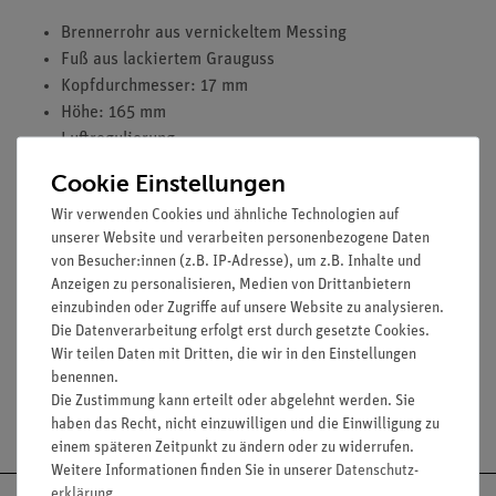
Brennerrohr aus vernickeltem Messing
Fuß aus lackiertem Grauguss
Kopfdurchmesser: 17 mm
Höhe: 165 mm
Luftregulierung
Nadelventil für Gasregulierung
Cookie Einstellungen
Zubehör
Wir verwenden Cookies und ähnliche Technologien auf
unserer Website und verarbeiten personenbezogene Daten
Empfohlenes Zubehör zur Erhöhung der Standfestigkeit:
von Besucher:innen (z.B. IP-Adresse), um z.B. Inhalte und
Haftfuß für Bunsen- und Teclubrenner ( 32160-00).
Anzeigen zu personalisieren, Medien von Drittanbietern
einzubinden oder Zugriffe auf unsere Website zu analysieren.
Die Datenverarbeitung erfolgt erst durch gesetzte Cookies.
Wir teilen Daten mit Dritten, die wir in den Einstellungen
benennen.
Die Zustimmung kann erteilt oder abgelehnt werden. Sie
Versandkostenfrei ab 300,- €
haben das Recht, nicht einzuwilligen und die Einwilligung zu
einem späteren Zeitpunkt zu ändern oder zu widerrufen.
Weitere Informationen finden Sie in unserer
Daten­schutz­
erklärung
.