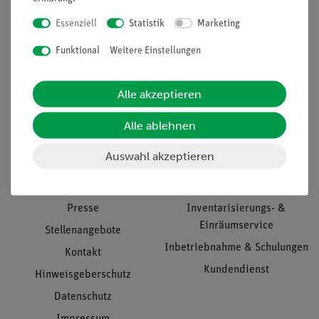
Essenziell
Statistik
Marketing
Funktional
Weitere Einstellungen
Nach oben
Alle akzeptieren
Informationen
Service
Alle ablehnen
Auswahl akzeptieren
Unternehmen
Übersicht Service
Projekte und Lösungen
Beratung & Showroom
Presse
Inventarisierungs- &
Einräumservice
Stellenangebote
Inbetriebnahme & Schulungen
Kontakt
Kundendienst
Hinweisgeberschutz
Datenschutz
Impressum