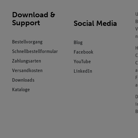
Download &
U
Support
Social Media
B
V
n
Bestellvorgang
Blog
H
Schnellbestellformular
Facebook
C
Zahlungsarten
YouTube
C
a
Versandkosten
LinkedIn
F
Downloads
a
Kataloge
D
i
B