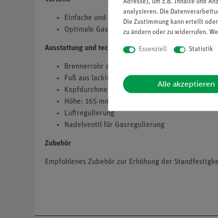
Adresse), um z.B. Inhalte und An
analysieren. Die Datenverarbeitun
Einfache und optimale Einstellung der Luftzuf
Die Zustimmung kann erteilt oder
Optimale Gaszufuhr / -regulierung durch Nadel
zu ändern oder zu widerrufen. We
Ausstattung und technische Daten
Essenziell
Statistik
Brennerrohr aus vernickeltem Messing
Fuß aus lackiertem Grauguss
Alle akzeptieren
Kopfdurchmesser: 17 mm
Höhe: 165 mm
Luftregulierung
Nadelventil für Gasregulierung
Zubehör
Empfohlenes Zubehör zur Erhöhung der Standfestigke