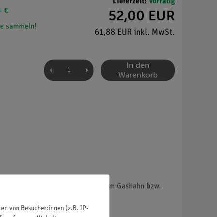
Lieferzeit:
Vorrätig
- €
52,00 EUR
e sammeln!
61,88 EUR inkl. MwSt.
In den
Warenkorb
Daher brennt auch bei geschlossenem Gashahn bzw.
n von Besucher:innen (z.B. IP-