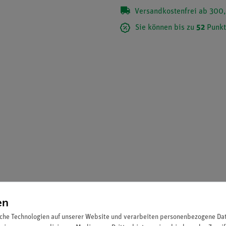
Versandkostenfrei ab 300,
Sie können bis zu
52
Punkt
 sind entsprechend der Norm 30665 nicht vollständig abstellbar. 
en
r muss an der zentralen Absperrung im Labor abgestellt werden)
che Technologien auf unserer Website und verarbeiten personenbezogene Date