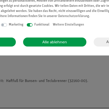
zeigen zu personalisieren, Medien von Drittanbietern einzubinden oder Zugrif
g erfolgt erst durch gesetzte Cookies. Wir teilen Daten mit Dritten, die wir 
uhr über Rändelschraube
 abgelehnt werden. Sie haben das Recht, nicht einzuwilligen und die Einwill
ventil
itere Informationen finden Sie in unserer
Daten­schutz­erklärung
.
Marketing
Funktional
Weitere Einstellungen
A
Alle ablehnen
it: Haftfuß für Bunsen- und Teclubrenner (32160-00).