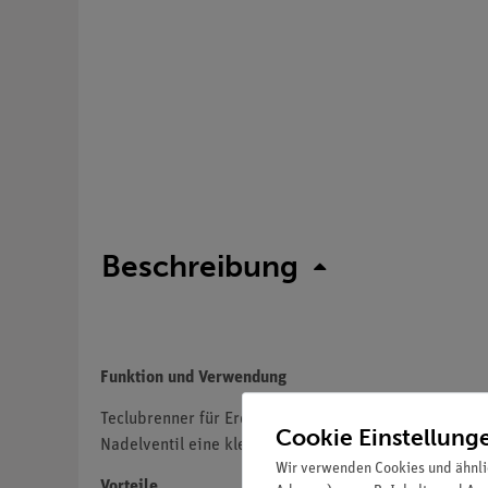
Beschreibung
Funktion und Verwendung
Teclubrenner für Erdgas, DIN.(Hinweis: DIN-Brenner
Cookie Einstellung
Nadelventil eine kleine Flamme weiter. Die Gaszufuh
Wir verwenden Cookies und ähnli
Vorteile