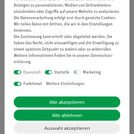
Anzeigen zu personalisieren, Medien von Drittanbietern
einzubinden oder Zugriffe auf unsere Website zu analysieren.
Nach oben
Die Datenverarbeitung erfolgt erst durch gesetzte Cookies.
Wir teilen Daten mit Dritten, die wir in den Einstellungen
benennen.
Die Zustimmung kann erteilt oder abgelehnt werden. Sie
Informationen
Service
haben das Recht, nicht einzuwilligen und die Einwilligung zu
einem späteren Zeitpunkt zu ändern oder zu widerrufen.
Weitere Informationen finden Sie in unserer
Daten­schutz­
Unternehmen
Übersicht Service
erklärung
.
Projekte und Lösungen
Beratung & Showroom
Essenziell
Statistik
Marketing
Presse
Inventarisierungs- &
Funktional
Weitere Einstellungen
Einräumservice
Stellenangebote
Inbetriebnahme & Schulungen
Kontakt
Alle akzeptieren
Kundendienst
Hinweisgeberschutz
Alle ablehnen
Datenschutz
Impressum
Auswahl akzeptieren