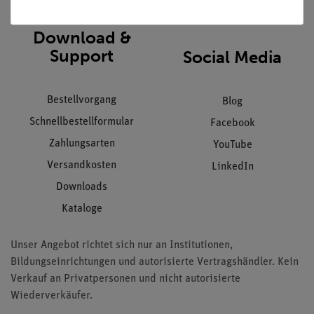
AGB
Download &
Support
Social Media
Bestellvorgang
Blog
Schnellbestellformular
Facebook
Zahlungsarten
YouTube
Versandkosten
LinkedIn
Downloads
Kataloge
Unser Angebot richtet sich nur an Institutionen,
Bildungseinrichtungen und autorisierte Vertragshändler. Kein
Verkauf an Privatpersonen und nicht autorisierte
Wiederverkäufer.