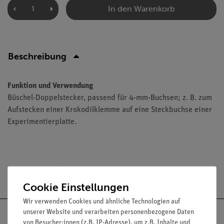
In den Warenkorb
Beschreibung
Funktion und Verwendung
Büschel-Doppelstecker, passend für 4-mm-Buchsen; z. B. zum
Aufstecken einer Krokodilklemme auf eine Steckbuchse einer
Experimentierplatte.
Versandkostenfrei ab 300,- €
Cookie Einstellungen
Wir verwenden Cookies und ähnliche Technologien auf
unserer Website und verarbeiten personenbezogene Daten
von Besucher:innen (z.B. IP-Adresse), um z.B. Inhalte und