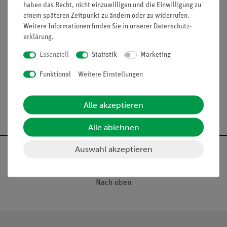
haben das Recht, nicht einzuwilligen und die Einwilligung zu
einem späteren Zeitpunkt zu ändern oder zu widerrufen.
Weitere Informationen finden Sie in unserer
Daten­schutz­
Funktion und Verwendung
erklärung
.
Büschel-Doppelstecker, passend für 4-mm-Buchsen; z. B.
zum Aufstecken einer Krokodilklemme auf eine
Essenziell
Statistik
Marketing
Steckbuchse einer Experimentierplatte.
Funktional
Weitere Einstellungen
Alle akzeptieren
Alle ablehnen
Auswahl akzeptieren
Nach oben