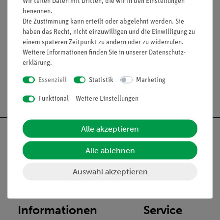
2 x 100 cm, blau (07337-04)
Wir teilen Daten mit Dritten, die wir in den Einstellungen
benennen.
4 x 100 cm, schwarz (07337-05)
Die Zustimmung kann erteilt oder abgelehnt werden. Sie
haben das Recht, nicht einzuwilligen und die Einwilligung zu
einem späteren Zeitpunkt zu ändern oder zu widerrufen.
Lieferumfang
Weitere Informationen finden Sie in unserer
Daten­schutz­
erklärung
.
Essenziell
Statistik
Marketing
Versandkostenfrei ab 300,- €
Funktional
Weitere Einstellungen
Alle akzeptieren
Alle ablehnen
Nach oben
Auswahl akzeptieren
Informationen
Service