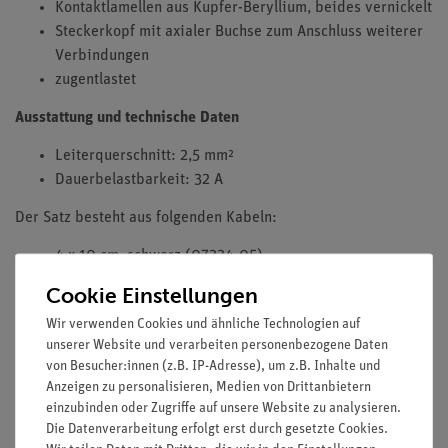
Kontaktlamellen aus Kupfer-Beryllium, beides vernickelt
Steckerkopf mit axialer Buchse zum Anschluss weiterer
Verbindungen
zugentlastet
Ausstattung und technische Daten
Leiterquerschnitt: 2,5 mm²
Dauerbelastbarkeit: 32 A
Der Satz besteht aus folgenden Kabeln:
4 x 10 cm, schwarz (07334-05)
2 x 25 cm, rot (07335-01)
Cookie Einstellungen
2 x 25 cm, blau (07335-04)
Wir verwenden Cookies und ähnliche Technologien auf
6 x 25 cm, schwarz (07335-05)
unserer Website und verarbeiten personenbezogene Daten
2 x 50 cm, rot (07336-01)
von Besucher:innen (z.B. IP-Adresse), um z.B. Inhalte und
2 x 50 cm, blau (07336-04)
Anzeigen zu personalisieren, Medien von Drittanbietern
6 x 50 cm, schwarz (07336-05)
einzubinden oder Zugriffe auf unsere Website zu analysieren.
2 x 100 cm, rot (07337-01)
Die Datenverarbeitung erfolgt erst durch gesetzte Cookies.