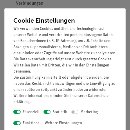
Verbindungen
Länge: 500 mm
2
Leiterquerschnitt: 2,5 mm
Cookie Einstellungen
Dauerbelastbarkeit: 32 A
Wir verwenden Cookies und ähnliche Technologien auf
unserer Website und verarbeiten personenbezogene Daten
von Besucher:innen (z.B. IP-Adresse), um z.B. Inhalte und
Anzeigen zu personalisieren, Medien von Drittanbietern
Versandkostenfrei ab 300,- €
einzubinden oder Zugriffe auf unsere Website zu analysieren.
Die Datenverarbeitung erfolgt erst durch gesetzte Cookies.
Wir teilen Daten mit Dritten, die wir in den Einstellungen
benennen.
Die Zustimmung kann erteilt oder abgelehnt werden. Sie
haben das Recht, nicht einzuwilligen und die Einwilligung zu
einem späteren Zeitpunkt zu ändern oder zu widerrufen.
Weitere Informationen finden Sie in unserer
Daten­schutz­
Nach oben
erklärung
.
Essenziell
Statistik
Marketing
Informationen
Service
Funktional
Weitere Einstellungen