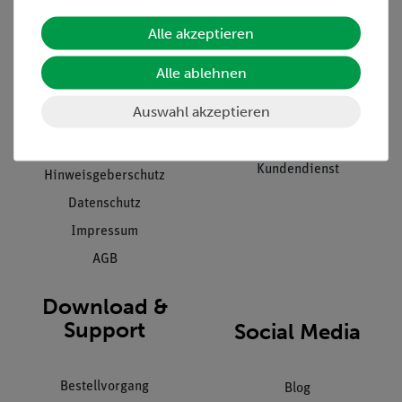
Alle akzeptieren
Unternehmen
Übersicht Service
Projekte und Lösungen
Beratung & Showroom
Alle ablehnen
Presse
Inventarisierungs- &
Auswahl akzeptieren
Einräumservice
Stellenangebote
Inbetriebnahme & Schulungen
Kontakt
Kundendienst
Hinweisgeberschutz
Datenschutz
Impressum
AGB
Download &
Support
Social Media
Bestellvorgang
Blog