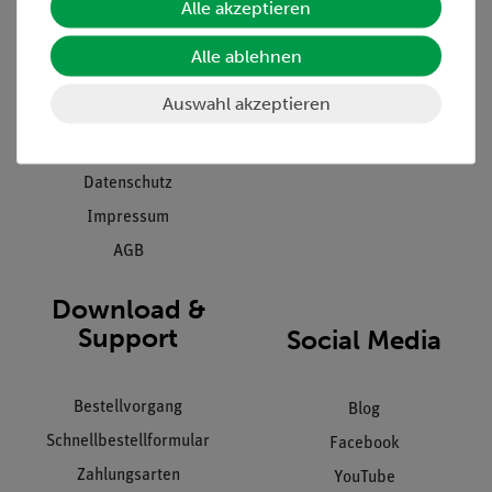
Alle akzeptieren
Projekte und Lösungen
Beratung & Showroom
Presse
Inventarisierungs- &
Alle ablehnen
Einräumservice
Stellenangebote
Auswahl akzeptieren
Inbetriebnahme & Schulungen
Kontakt
Kundendienst
Hinweisgeberschutz
Datenschutz
Impressum
AGB
Download &
Support
Social Media
Bestellvorgang
Blog
Schnellbestellformular
Facebook
Zahlungsarten
YouTube