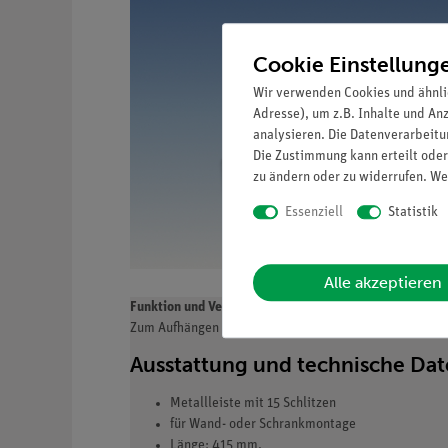
Cookie Einstellung
Wir verwenden Cookies und ähnli
Adresse), um z.B. Inhalte und An
analysieren. Die Datenverarbeitun
Die Zustimmung kann erteilt oder
zu ändern oder zu widerrufen. We
Essenziell
Statistik
Alle akzeptieren
Funktion und Verwendung
Zum Aufhängen von Verbindungsleitungen.
Ausstattung und technische Da
Metallleiste mit 15 Schlitzen
für Wand- oder Schrankmontage
Länge: 415 mm.