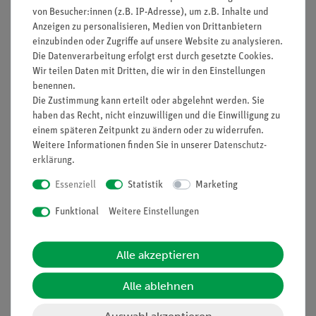
Funktion und Verwendung
von Besucher:innen (z.B. IP-Adresse), um z.B. Inhalte und
Anzeigen zu personalisieren, Medien von Drittanbietern
einzubinden oder Zugriffe auf unsere Website zu analysieren.
Leitungs-Baustein, winklig mit Buchse, zum Aufbau von
Die Datenverarbeitung erfolgt erst durch gesetzte Cookies.
Schaltbildern durch die Schüler.
Wir teilen Daten mit Dritten, die wir in den Einstellungen
Ausstattung und technische
benennen.
Daten
Die Zustimmung kann erteilt oder abgelehnt werden. Sie
haben das Recht, nicht einzuwilligen und die Einwilligung zu
Deutlich erkennbares Schaltsymbol auf dem
einem späteren Zeitpunkt zu ändern oder zu widerrufen.
jeweiligen Baustein
Weitere Informationen finden Sie in unserer
Daten­schutz­
Durchsichtige Bodenkappe ermöglicht das
erklärung
.
Kennenlernen von Bauteilen
Essenziell
Statistik
Marketing
Sichere Kontaktierung durch vergoldete, seitlich
abgerundete Messingkontakte und puzzleartige
Funktional
Weitere Einstellungen
Verzahnung der Bausteine
Linienbreite auf den Bausteinen: 2,5 mm
Durchmesser der Kontaktfläche: 2 mm
Alle akzeptieren
Bausteingröße (mm): 55 x 55 x 30
Widerstand eines Kontaktes: 0,02 Ohm
Alle ablehnen
Stromstärke: maximal 2 A
Spannung: maximal 12 V
Auswahl akzeptieren