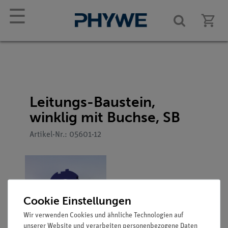
☰
Leitungs-Baustein,
winklig mit Buchse, SB
Artikel-Nr.: 05601-12
Cookie Einstellungen
Wir verwenden Cookies und ähnliche Technologien auf
unserer Website und verarbeiten personenbezogene Daten