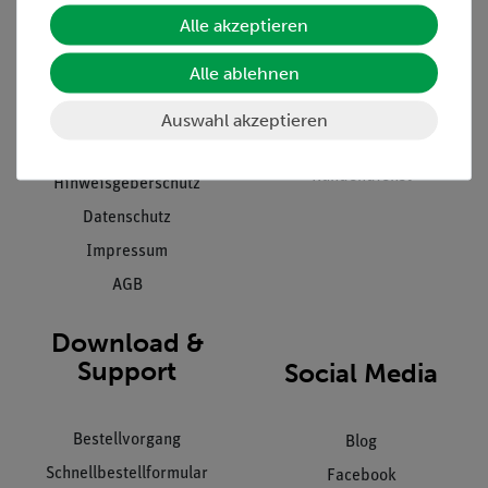
Unternehmen
Übersicht Service
Alle akzeptieren
Projekte und Lösungen
Beratung & Showroom
Alle ablehnen
Presse
Inventarisierungs- &
Einräumservice
Stellenangebote
Auswahl akzeptieren
Inbetriebnahme & Schulungen
Kontakt
Kundendienst
Hinweisgeberschutz
Datenschutz
Impressum
AGB
Download &
Support
Social Media
Bestellvorgang
Blog
Schnellbestellformular
Facebook