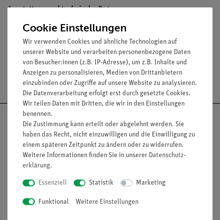
Ausstattung und technische Daten
Cookie Einstellungen
Durchmesser: 8 mm
Wir verwenden Cookies und ähnliche Technologien auf
unserer Website und verarbeiten personenbezogene Daten
von Besucher:innen (z.B. IP-Adresse), um z.B. Inhalte und
Anzeigen zu personalisieren, Medien von Drittanbietern
Versandkostenfrei ab 300,- €
einzubinden oder Zugriffe auf unsere Website zu analysieren.
Die Datenverarbeitung erfolgt erst durch gesetzte Cookies.
Wir teilen Daten mit Dritten, die wir in den Einstellungen
benennen.
Die Zustimmung kann erteilt oder abgelehnt werden. Sie
haben das Recht, nicht einzuwilligen und die Einwilligung zu
einem späteren Zeitpunkt zu ändern oder zu widerrufen.
Nach oben
Weitere Informationen finden Sie in unserer
Daten­schutz­
erklärung
.
Essenziell
Statistik
Marketing
Informationen
Service
Funktional
Weitere Einstellungen