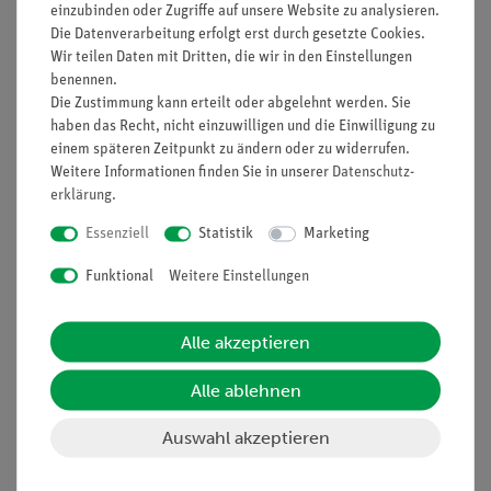
einzubinden oder Zugriffe auf unsere Website zu analysieren.
Die Datenverarbeitung erfolgt erst durch gesetzte Cookies.
Funktion und Verwendung
Wir teilen Daten mit Dritten, die wir in den Einstellungen
benennen.
Die Zustimmung kann erteilt oder abgelehnt werden. Sie
Elektrode (Stabförmig) für elektrochemische Versuche.
haben das Recht, nicht einzuwilligen und die Einwilligung zu
Passend in Halter für zwei Elektroden (Art. Nr. 45284-
einem späteren Zeitpunkt zu ändern oder zu widerrufen.
01), Kontaktbuchse für Stabelektroden (Art. Nr. 45283-
Weitere Informationen finden Sie in unserer
Daten­schutz­
00) oder in Stopfenbohrungen mit 7 mm Durchmesser
erklärung
.
sowie in GL-Schraubverbindungen mit entsprechendem
Dichtring.
Essenziell
Statistik
Marketing
Funktional
Weitere Einstellungen
Ausstattung und technische
Daten
Alle akzeptieren
Durchmesser: 8 mm
Alle ablehnen
Auswahl akzeptieren