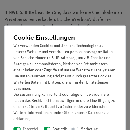
HINWEIS: Bitte beachten Sie, dass wir keine Chemikalien an
Privatpersonen verkaufen. Lt. ChemVerbotsV dürfen wir
Chemikalien nur an Wiederverkäufer, berufsmässige
Verwender und öffentliche Forschungs-, Untersuchungs- und
Cookie Einstellungen
Lehranstalten abgeben.
Wir verwenden Cookies und ähnliche Technologien auf
unserer Website und verarbeiten personenbezogene Daten
von Besucher:innen (z.B. IP-Adresse), um z.B. Inhalte und
Media / Downloads
Anzeigen zu personalisieren, Medien von Drittanbietern
einzubinden oder Zugriffe auf unsere Website zu analysieren.
Die Datenverarbeitung erfolgt erst durch gesetzte Cookies.
Wir teilen Daten mit Dritten, die wir in den Einstellungen
Versandkostenfrei ab 300,- €
benennen.
Die Zustimmung kann erteilt oder abgelehnt werden. Sie
haben das Recht, nicht einzuwilligen und die Einwilligung zu
einem späteren Zeitpunkt zu ändern oder zu widerrufen.
Weitere Informationen finden Sie in unserer
Daten­schutz­
erklärung
.
Essenziell
Statistik
Marketing