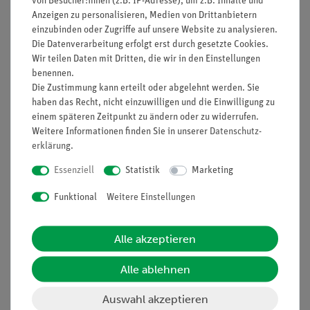
von Besucher:innen (z.B. IP-Adresse), um z.B. Inhalte und
Anzeigen zu personalisieren, Medien von Drittanbietern
Funktion und Verwendung
einzubinden oder Zugriffe auf unsere Website zu analysieren.
Die Datenverarbeitung erfolgt erst durch gesetzte Cookies.
Blei(II)-sulfat 99% reinst
Wir teilen Daten mit Dritten, die wir in den Einstellungen
GHS-Symbole(s): GHS07,GHS08,GHS09
benennen.
Signalwort: Gefahr
Die Zustimmung kann erteilt oder abgelehnt werden. Sie
H-Sätze: 302+332,360Df,373,410
haben das Recht, nicht einzuwilligen und die Einwilligung zu
P-Sätze: 201,260,280,301+312+330,308+313
einem späteren Zeitpunkt zu ändern oder zu widerrufen.
UN-Nr: 3077
Weitere Informationen finden Sie in unserer
Daten­schutz­
Verpackungsgruppe: 3
erklärung
.
Wassergefährdungsklasse: 3
Essenziell
Statistik
Marketing
Funktional
Weitere Einstellungen
HINWEIS: Bitte beachten Sie, dass wir keine
Chemikalien an Privatpersonen verkaufen. Lt.
ChemVerbotsV dürfen wir Chemikalien nur an
Alle akzeptieren
Wiederverkäufer, berufsmässige Verwender und
öffentliche Forschungs-, Untersuchungs- und
Alle ablehnen
Lehranstalten abgeben.
Auswahl akzeptieren