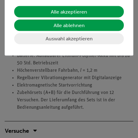
Max. Abtastrate: 800 Hz
Alle akzeptieren
Beschleunigungssensor:
Messbereich: 16 g
Alle ablehnen
Auflösung: 0,01 g
Max. Abtastrate: 500 Hz
Auswahl akzeptieren
Bluetooth-Version: 4
Batterie: Aufladbarer Lithium-Polymer-Akku mit bis zu
50 Std. Betriebszeit
Höchenverstellbare Fahrbahn,
l
= 1,2 m
Regelbarer Vibrationsgenerator mit Digitalanzeige
Elektromagnetische Startvorrichtung
Zubehörsets (A+B) für die Durchführung von 12
Versuchen. Der Lieferumfang des Sets ist in der
Bedienungsanleitung aufgeführt.
Versuche