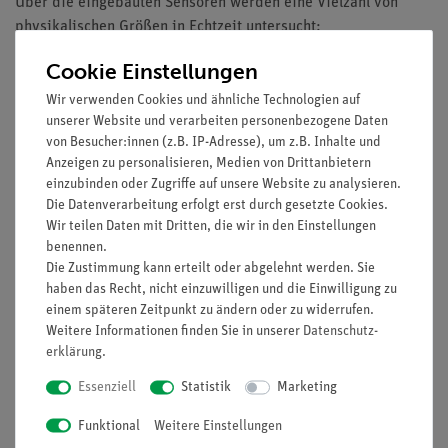
Über die eingebauten Sensoren werden eine Vielzahl von
physikalischen Größen in Echtzeit untersucht:
Kraft
Cookie Einstellungen
Beschleunigung
Wir verwenden Cookies und ähnliche Technologien auf
Position
unserer Website und verarbeiten personenbezogene Daten
Geschwindigkeit
von Besucher:innen (z.B. IP-Adresse), um z.B. Inhalte und
Anzeigen zu personalisieren, Medien von Drittanbietern
Ausstattung und technische Daten
einzubinden oder Zugriffe auf unsere Website zu analysieren.
Die Datenverarbeitung erfolgt erst durch gesetzte Cookies.
Folgende Sensoren sind in jedem Messwagen verbaut:
Wir teilen Daten mit Dritten, die wir in den Einstellungen
benennen.
Kraftsensor:
Die Zustimmung kann erteilt oder abgelehnt werden. Sie
Messbereich: 10 N/ 50 N
haben das Recht, nicht einzuwilligen und die Einwilligung zu
Auflösung: 0,01 N/ 0,03 N
einem späteren Zeitpunkt zu ändern oder zu widerrufen.
Max. Abtastrate: 1000 Hz/ 5000 Hz
Weitere Informationen finden Sie in unserer
Daten­schutz­
erklärung
.
Geschwindigkeits- und Positionssensor:
Geschwindigkeitsauflösung: 3 m/s
Essenziell
Statistik
Marketing
Geschwindigkeitsauflösung: 0,001 m/s
Funktional
Weitere Einstellungen
Positionsauflösung: 0,1 mm