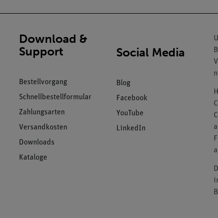
Download &
U
Support
Social Media
B
V
n
Bestellvorgang
Blog
H
Schnellbestellformular
Facebook
C
Zahlungsarten
YouTube
C
a
Versandkosten
LinkedIn
F
Downloads
a
Kataloge
D
i
B