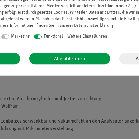
zeigen zu personalisieren, Medien von Drittanbietern einzubinden oder Zugrif
g erfolgt erst durch gesetzte Cookies. Wir teilen Daten mit Dritten, die wir 
-Versuch (P2511101) verwendet und kann mit dem Hochvakuumpump
 abgelehnt werden. Sie haben das Recht, nicht einzuwilligen und die Einwill
itere Informationen finden Sie in unserer
Daten­schutz­erklärung
.
 folgende Geräte mit den technischen Daten:
Marketing
Funktional
Weitere Einstellungen
it Justiervorrichtung und Thermoelement
A
Alle ablehnen
ollektor, Abschirmzylinder und Justiervorrichtung
: Wolfram
Faltenbalges schwenkbar und vakuumdicht an den Analysator angefla
führung mit Mikrometerverstellung