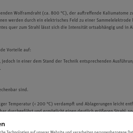
henden Wolframdraht (ca. 800 °C), der auftreffende Kaliumatome z
Ionen werden durch ein elektrisches Feld zu einer Sammel­elektrode 
tes quer zum Strahl lässt sich die Intensität ortsabhängig und in
de Vorteile auf:
, jedoch in einer dem Stand der Technik entsprechenden Ausführun
.
echenbar sind.
riger Temperatur (< 200 °C) verdampft und Ablagerungen leicht ent
ar durchgeführt und ermöglicht einen deutlich größeren Strahl, s
en
und Schließen der Apparatur an mehreren Stellen zum Experimentie
che Technologien auf unserer Website und verarbeiten personenbezogene Date