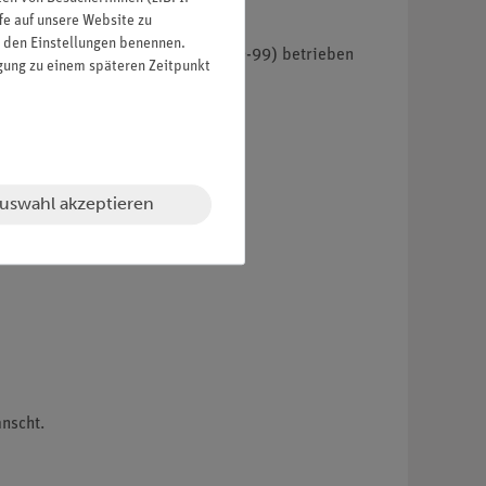
fe auf unsere Website zu
in den Einstellungen benennen.
stand auf rollbarem Tisch (09059-99) betrieben
igung zu einem späteren Zeitpunkt
uswahl akzeptieren
nscht.