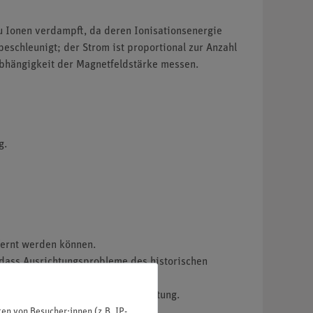
u Ionen verdampft, da deren Ionisationsenergie
beschleunigt; der Strom ist proportional zur Anzahl
 Abhängigkeit der Magnetfeldstärke messen.
g.
fernt werden können.
odass Ausrichtungsprobleme des historischen
ren, sowie zur Reinigung und Wartung.
n von Besucher:innen (z.B. IP-