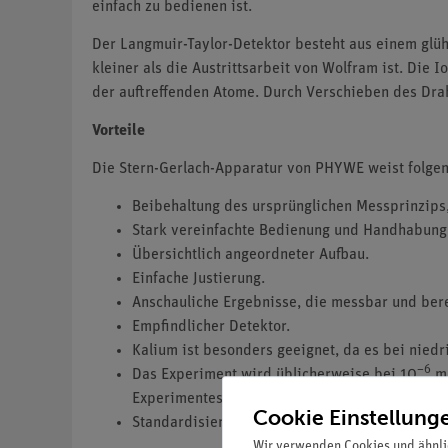
einfach zu bedienen ist.
Der Langmuir-Taylor-Detektor besteht aus einem glü
kleiner als die Austrittsarbeit von Wolfram ist. Die 
der auftreffenden Atome. Durch Verschieben des Drah
Vorteile
Die Stern-Gerlach-Apparatur von PHYWE weist folgen
Beibehaltung des ursprünglichen Messprinzips
Stark vereinfachte Bedienung und Handhabung
Übersichtlich angeordneter Aufbau.
Einfache Justierung.
Anschauliche Ergebnisse, die messbar und ber
Empfindlicher Detektor.
Kalium ist besonders geeignet, da es bei nied
–6
Das Experiment wird üblicherweise bei 10
mb
Experimentes entfallen.
Cookie Einstellung
Standardisierte Flansche erlauben das Öffnen 
Wir verwenden Cookies und ähnli