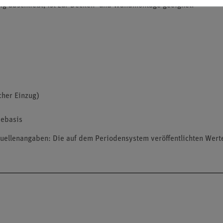
g abschließt, ist zur Decken- und Wandmontage geeignet.
cher Einzug)
bebasis
. Quellenangaben: Die auf dem Periodensystem veröffentlichten Wer