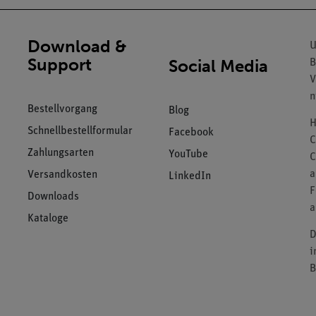
Download &
U
Support
Social Media
B
V
n
Bestellvorgang
Blog
H
Schnellbestellformular
Facebook
C
Zahlungsarten
YouTube
C
a
Versandkosten
LinkedIn
F
Downloads
a
Kataloge
D
i
B