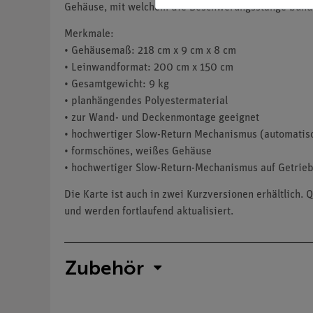
Gehäuse, mit welchem die Beschwerungsstange bündi
Merkmale:
• Gehäusemaß: 218 cm x 9 cm x 8 cm
• Leinwandformat: 200 cm x 150 cm
• Gesamtgewicht: 9 kg
• planhängendes Polyestermaterial
• zur Wand- und Deckenmontage geeignet
• hochwertiger Slow-Return Mechanismus (automatis
• formschönes, weißes Gehäuse
• hochwertiger Slow-Return-Mechanismus auf Getrie
Die Karte ist auch in zwei Kurzversionen erhältlich
und werden fortlaufend aktualisiert.
Zubehör