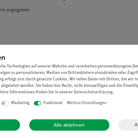
erte angegeben:
en
che Technologien auf unserer Website und verarbeiten personenbezogene Date
zeigen zu personalisieren, Medien von Drittanbietern einzubinden oder Zugrif
g erfolgt erst durch gesetzte Cookies. Wir teilen Daten mit Dritten, die wir 
 abgelehnt werden. Sie haben das Recht, nicht einzuwilligen und die Einwill
itere Informationen finden Sie in unserer
Daten­schutz­erklärung
.
en
Marketing
Funktional
Weitere Einstellungen
engruppenelemente, Metalle, Nichtmetalle, Halbmetalle und Edelg
A
Alle ablehnen
schichteten, weißen Tubus und einen hochwertigen Slow-Return-(Sof
 komfortabel und sichert langanhaltende Freunde am Produkt. Das 