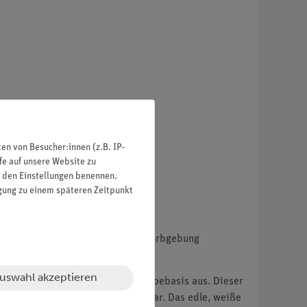
n von Besucher:innen (z.B. IP-
fe auf unsere Website zu
in den Einstellungen benennen.
igung zu einem späteren Zeitpunkt
ase durch eine unterschiedliche Farbgebung
uswahl akzeptieren
t-Return)-Mechanismus auf Getriebebasis aus. Dieser
Roll Up ist mehrstufig arretierbar. Das edle, weiße