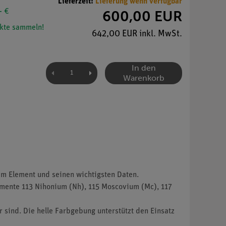
Lieferzeit:
Lieferung wenn verfügbar
- €
600,00 EUR
kte sammeln!
642,00 EUR inkl. MwSt.
In den
Warenkorb
em Element und seinen wichtigsten Daten.
emente 113 Nihonium (Nh), 115 Moscovium (Mc), 117
 sind. Die helle Farbgebung unterstützt den Einsatz