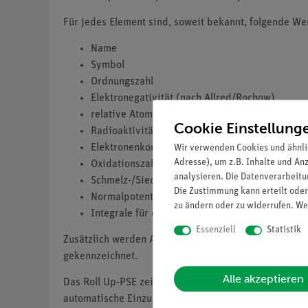
Für jedes Element sind, soweit bekannt, folgende W
Name
Symbol
Ordnungszahl
Elektronegativität (nach Allred/Rochow)
relative Atommasse
Cookie Einstellung
Radioaktivität
Elektronenkonfiguration
Wir verwenden Cookies und ähnli
Adresse), um z.B. Inhalte und An
Oxidationszahlen
analysieren. Die Datenverarbeitun
Schmelz-/Siedetemperatur
Die Zustimmung kann erteilt oder
Normalpotential
zu ändern oder zu widerrufen. We
Integrale für die relativen Standard-Atommass
Essenziell
Statistik
Zusätzlich werden Aggregatzustände, Haupt- und Neb
gekennzeichnet.
Alle akzeptieren
Das Roll Up-PSE zeichnet sich durch einen pulverbe
automatische Einzug macht das Bedienen der Leinwand