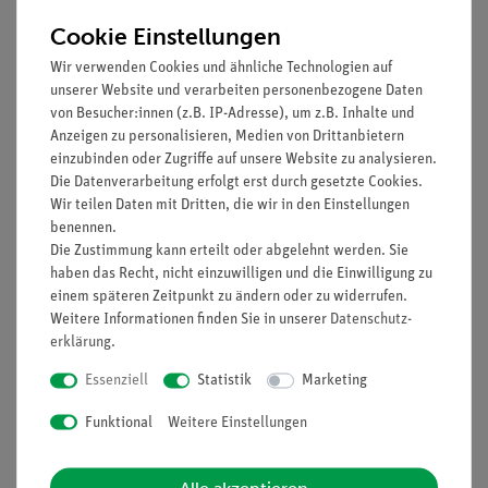
Name
Cookie Einstellungen
Symbol
Wir verwenden Cookies und ähnliche Technologien auf
Ordnungszahl
unserer Website und verarbeiten personenbezogene Daten
Elektronegativität (nach Allred/Rochow)
von Besucher:innen (z.B. IP-Adresse), um z.B. Inhalte und
relative Atommasse
Anzeigen zu personalisieren, Medien von Drittanbietern
Radioaktivität
einzubinden oder Zugriffe auf unsere Website zu analysieren.
Elektronenkonfiguration
Die Datenverarbeitung erfolgt erst durch gesetzte Cookies.
Oxidationszahlen
Wir teilen Daten mit Dritten, die wir in den Einstellungen
Schmelz-/Siedetemperatur
benennen.
Normalpotential
Die Zustimmung kann erteilt oder abgelehnt werden. Sie
Integrale für die relativen Standard-Atommassen
haben das Recht, nicht einzuwilligen und die Einwilligung zu
Zusätzlich werden Aggregatzustände, Haupt- und
einem späteren Zeitpunkt zu ändern oder zu widerrufen.
Nebengruppenelemente, Metalle, Nichtmetalle,
Weitere Informationen finden Sie in unserer
Daten­schutz­
Halbmetalle und Edelgase durch eine unterschiedliche
erklärung
.
Farbgebung gekennzeichnet.
Essenziell
Statistik
Marketing
Das Roll Up-PSE zeichnet sich durch einen
pulverbeschichteten, weißen Tubus und einen
Funktional
Weitere Einstellungen
hochwertigen Slow-Return-(Soft-Return)-Mechanismus
auf Getriebebasis aus. Dieser automatische Einzug
macht das Bedienen der Leinwand komfortabel und