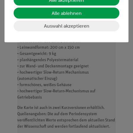
Alle akzeptieren
sichert langanhaltende Freunde am Produkt. Das Roll Up
ist mehrstufig arretierbar. Das edle, weiße Gehäuse, mit
Alle ablehnen
welchem die Beschwerungsstange bündig abschließt, ist
zur Decken- und Wandmontage geeignet.
Auswahl akzeptieren
Merkmale:
• Gehäusemaß: 218 cm x 9 cm x 8 cm
• Leinwandformat: 200 cm x 150 cm
• Gesamtgewicht: 9 kg
• planhängendes Polyestermaterial
• zur Wand- und Deckenmontage geeignet
• hochwertiger Slow-Return Mechanismus
(automatischer Einzug)
• formschönes, weißes Gehäuse
• hochwertiger Slow-Return-Mechanismus auf
Getriebebasis
Die Karte ist auch in zwei Kurzversionen erhältlich.
Quellenangaben: Die auf dem Periodensystem
veröffentlichten Werte entsprechen dem aktuellen Stand
der Wissenschaft und werden fortlaufend aktualisiert.