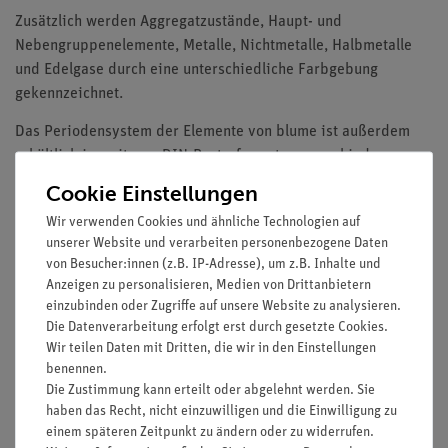
Zusätzlich werden Aggregatzustände, Haupt- und
Nebengruppenelemente, Metalle, Nichtmetalle, Halbmetalle
und Edelgase durch eine unterschiedliche Farbgebung
gekennzeichnet.
Das Periodensystem der Elemente von blume ist außerdem
erhältlich in weiteren DIN-Posterformaten, verschiedenen
großen Wandformaten (z.B. Roll Up, Wandklapptafel oder
Cookie Einstellungen
Schwebeschienentafel), als Nachschlagewerk im DINA4-
Wir verwenden Cookies und ähnliche Technologien auf
Format mit über 2.850 Element-Daten sowie in einer
unserer Website und verarbeiten personenbezogene Daten
englischen Fassung.
von Besucher:innen (z.B. IP-Adresse), um z.B. Inhalte und
Anzeigen zu personalisieren, Medien von Drittanbietern
Rückseite:
einzubinden oder Zugriffe auf unsere Website zu analysieren.
Die Datenverarbeitung erfolgt erst durch gesetzte Cookies.
Überraschend anders präsentiert das neu entwickelte Bilder-
Wir teilen Daten mit Dritten, die wir in den Einstellungen
PSE von Prof. Hans-Jürgen Quadbeck-Seeger die interessante
benennen.
und spannende Welt der Chemie. Mit frischen, brillanten
Die Zustimmung kann erteilt oder abgelehnt werden. Sie
Bildern eröffnet es dem Betrachter durch konkrete
haben das Recht, nicht einzuwilligen und die Einwilligung zu
Anwendungsgebiete eine völlig neue Sicht auf die spannende
einem späteren Zeitpunkt zu ändern oder zu widerrufen.