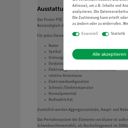
Adresse), um z.B. Inhalte und An
Ausstattung und Technische Da
analysieren. Die Datenverarbeitun
Die Zustimmung kann erteilt oder
Das Poster-PSE garantiert durch hochwertige Papierqu
zu ändern oder zu widerrufen. We
Beständigkeit deutlich. Für den Einsatz in Schule, Uni
Essenziell
Statistik
Für jedes Element sind, soweit bekannt, folgende Wer
Name
Symbol
Alle akzeptieren
Ordnungszahl
Oxidationszahlen
Elektronegativität (nach Allred/Rochow)
relative Atommasse
Elektronenkonfiguration
Schmelz-/Siedetemperatur
Normalpotential
Radioaktivität
Zusätzlich werden Aggregatzustände, Haupt- und Nebe
Das Periodensystem der Elemente von blume ist außer
Schwebeschienentafel), als Nachschlagewerk im DINA4