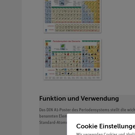
Funktion und Verwendung
Das DIN A1-Poster des Periodensystems stellt die wich
benannten Elemente 113 Nihonium (Nh), 115 Moscovium 
Standard-Atommassen.
Cookie Einstellung
Wir verwenden Cookies und ähnli