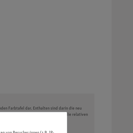
den Farbtafel dar. Enthalten sind darin die neu
 der IUPAC empfohlenen Integrale für die relativen
n von Besucher:innen (z.B. IP-