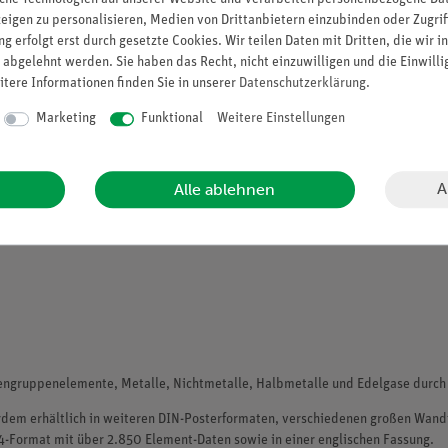
zeigen zu personalisieren, Medien von Drittanbietern einzubinden oder Zugrif
ten
g erfolgt erst durch gesetzte Cookies. Wir teilen Daten mit Dritten, die wir 
 abgelehnt werden. Sie haben das Recht, nicht einzuwilligen und die Einwill
alität eine optimale Lesbarkeit. Eine Veredelung mit glänzendem UV-Lack sc
itere Informationen finden Sie in unserer
Daten­schutz­erklärung
.
versität, Beruf und Labor perfekt geeignet.
Marketing
Funktional
Weitere Einstellungen
te angegeben:
A
Alle ablehnen
ngruppenelemente, Metalle, Nichtmetalle, Halbmetalle und Edelgase durch 
dem erhältlich in weiteren DIN-Posterformaten, verschiedenen großen Wandf
-Format mit über 2.850 Element-Daten sowie in einer englischen Fassung.