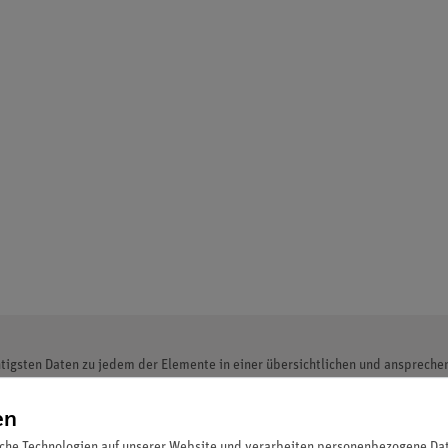
tigsten Daten zu jedem der Elemente in einer übersichtlichen und ansprechen
(Mc), 117 Tennessine (Ts) und 118 Oganesson (Og), sowie die aktuellen, von
en
che Technologien auf unserer Website und verarbeiten personenbezogene Date