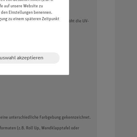
fe auf unsere Website zu
in den Einstellungen benennen.
igung zu einem späteren Zeitpunkt
hützt das Produkt vor Kratzern und erhöht die UV-
uswahl akzeptieren
eine unterschiedliche Farbgebung gekennzeichnet.
ormaten (z.B. Roll Up, Wandklapptafel oder