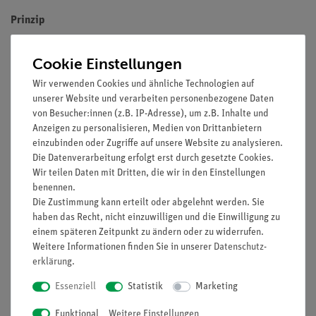
Prinzip
Schüler- und Demonstrationsexperiment im Fach Biologie für die
Cookie Einstellungen
Abiturprüfung mit landesweit einheitlichen Aufgabenstellungen
des Niedersächsischen Kultusministeriums
Wir verwenden Cookies und ähnliche Technologien auf
unserer Website und verarbeiten personenbezogene Daten
Schülerexperiment im Fach Biologie für die Abiturprüfung mit
von Besucher:innen (z.B. IP-Adresse), um z.B. Inhalte und
landesweit einheitlichen Aufgabenstellungen lt.
Anzeigen zu personalisieren, Medien von Drittanbietern
Kultusministerkonferenz (KMK) und Institut zur
einzubinden oder Zugriffe auf unsere Website zu analysieren.
Die Datenverarbeitung erfolgt erst durch gesetzte Cookies.
Qualitätsentwicklung im Bildungswesen (IQB)
Wir teilen Daten mit Dritten, die wir in den Einstellungen
benennen.
Die Zustimmung kann erteilt oder abgelehnt werden. Sie
In diesem Versuch wird eine Dünnschichtchromatographie
haben das Recht, nicht einzuwilligen und die Einwilligung zu
vom Blattextrakt der Petersilie durchgeführt und das
einem späteren Zeitpunkt zu ändern oder zu widerrufen.
Chromatogramm der voneinander getrennten Blattpigmente
Weitere Informationen finden Sie in unserer
Daten­schutz­
erklärung
.
ausgewertet.
Essenziell
Statistik
Marketing
Funktional
Weitere Einstellungen