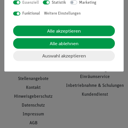
Essenziell
Statistik
Marketing
Nach oben
Funktional
Weitere Einstellungen
Alle akzeptieren
Informationen
Service
Alle ablehnen
Unternehmen
Übersicht Service
Auswahl akzeptieren
Projekte und Lösungen
Beratung & Showroom
Presse
Inventarisierungs- &
Einräumservice
Stellenangebote
Inbetriebnahme & Schulungen
Kontakt
Kundendienst
Hinweisgeberschutz
Datenschutz
Impressum
AGB