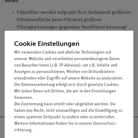
Vorteil
Faltenfilter werden aufgrund ihrer bedeutend größeren
Filtrationsfläche beim Filtrieren größerer
Flüssigkeitsmengen gegenüber Rundfiltern bevorzugt
Cookie Einstellungen
Ausstattung und technische Daten
Wir verwenden Cookies und ähnliche Technologien auf
unserer Website und verarbeiten personenbezogene Daten
Unbehandeltes Filterpapier glatte Oberfläche
von Besucher:innen (z.B. IP-Adresse), um z.B. Inhalte und
Durchmesser: 110 bis 240 mm
Anzeigen zu personalisieren, Medien von Drittanbietern
einzubinden oder Zugriffe auf unsere Website zu analysieren.
Die Datenverarbeitung erfolgt erst durch gesetzte Cookies.
Wir teilen Daten mit Dritten, die wir in den Einstellungen
benennen.
Versandkostenfrei ab 300,- €
Die Zustimmung kann erteilt oder abgelehnt werden. Sie
haben das Recht, nicht einzuwilligen und die Einwilligung zu
einem späteren Zeitpunkt zu ändern oder zu widerrufen.
Weitere Informationen finden Sie in unserer
Daten­schutz­
erklärung
.