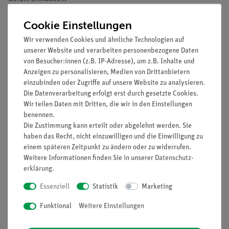
2.16 (korrosiv gegenüber Metalle)
Cookie Einstellungen
3.1 (Akute Toxizität)
Wir verwenden Cookies und ähnliche Technologien auf
3.2 (Ätz-/Reizwirkung auf die Haut)
unserer Website und verarbeiten personenbezogene Daten
3.3 (Schwere Augenschädigung/ Augenreizung)
von Besucher:innen (z.B. IP-Adresse), um z.B. Inhalte und
4.1 (Akut wassergefährdend, langfristig
Anzeigen zu personalisieren, Medien von Drittanbietern
wassergefährdend)
einzubinden oder Zugriffe auf unsere Website zu analysieren.
Die Datenverarbeitung erfolgt erst durch gesetzte Cookies.
Wir teilen Daten mit Dritten, die wir in den Einstellungen
benennen.
HINWEIS: Bitte beachten Sie, dass wir keine Chemikalien an
Die Zustimmung kann erteilt oder abgelehnt werden. Sie
Privatpersonen verkaufen. Lt. ChemVerbotsV dürfen wir
haben das Recht, nicht einzuwilligen und die Einwilligung zu
Chemikalien nur an Wiederverkäufer, berufsmässige
einem späteren Zeitpunkt zu ändern oder zu widerrufen.
Verwender und öffentliche Forschungs-, Untersuchungs- und
Weitere Informationen finden Sie in unserer
Daten­schutz­
Lehranstalten abgeben.
erklärung
.
Essenziell
Statistik
Marketing
Funktional
Weitere Einstellungen
Lieferumfang