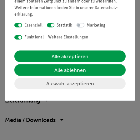
einem späteren Zeitpunkt zu ändern oder zu widerrufen.
Präzessionsbewegung der Kernspins
Weitere Informationen finden Sie in unserer
Daten­schutz­
Resonanzbedingung, MR-Frequenz
erklärung
.
MR-Anregungswinkel
FID-Signal (Free Induction Decay)
Essenziell
Statistik
Marketing
Magnetische Gradientenfelder
Funktional
Weitere Einstellungen
Ortskodierung (Frequenzkodierung)
Fast-Fourier-Transformation (FFT)
T1/T2-Relaxationszeiten
Alle akzeptieren
Spin-Gitter-Relaxation
Spin-Spin-Relaxation
Alle ablehnen
Dephasierungsvorgänge
Auswahl akzeptieren
Lieferumfang
Media / Downloads