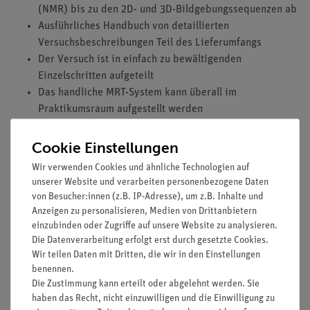
(NMR) bis zu den 2D- und 3D-Bildgebungssequenzen ab
Ausführliches Handbuch von detaillierten
Versuchsbeschreibungen Teil des Lieferumfangs
Der Versuch ist in einfach zu bewältigenden
Einzelschritten aufgeteilt
Das handliche MRT-System kann überall im
Praktikumsraum aufgestellt werden
Aufgaben
Cookie Einstellungen
1D-Ortskodierung durch ein magnetisches
Wir verwenden Cookies und ähnliche Technologien auf
Gradientenfeld (Frequenzkodierung).
unserer Website und verarbeiten personenbezogene Daten
Visualisierung eines raumzeitlichen T1-Profils in
von Besucher:innen (z.B. IP-Adresse), um z.B. Inhalte und
Anzeigen zu personalisieren, Medien von Drittanbietern
Kodierungsrichtung.
einzubinden oder Zugriffe auf unsere Website zu analysieren.
Visualisierung eines raumzeitlichen T2-Profils in
Die Datenverarbeitung erfolgt erst durch gesetzte Cookies.
Kodierungsrichtung.
Wir teilen Daten mit Dritten, die wir in den Einstellungen
benennen.
Lernziele
Die Zustimmung kann erteilt oder abgelehnt werden. Sie
Kernspins
haben das Recht, nicht einzuwilligen und die Einwilligung zu