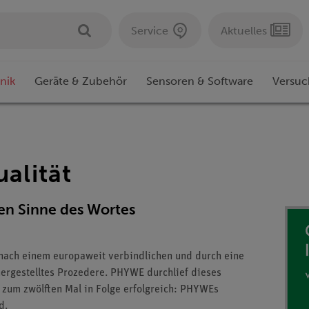
Service
Aktuelles
nik
Geräte & Zubehör
Sensoren & Software
Versuc
ualität
en Sinne des Wortes
t nach einem europaweit verbindlichen und durch eine
hergestelltes Prozedere. PHYWE durchlief dieses
s zum zwölften Mal in Folge erfolgreich: PHYWEs
d.