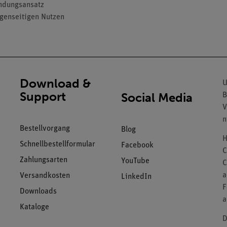
ndungsansatz
genseitigen Nutzen
Download &
U
Support
Social Media
B
V
n
Bestellvorgang
Blog
H
Schnellbestellformular
Facebook
C
Zahlungsarten
YouTube
C
a
Versandkosten
LinkedIn
F
Downloads
a
Kataloge
D