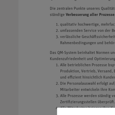
Die zentralen Punkte unseres Qualit
ständige
Verbesserung aller Prozesse
qualitativ hochwertige, mehrfa
umfassenden Service von der B
verlässliche Geschäftssicherheit
Rahmenbedingungen und behörd
Das QM-System beinhaltet Normen und
Kundenzufriedenheit und Optimierung 
Alle betrieblichen Prozesse bs
Produktion, Vertrieb, Versand, 
und effizient hinsichtlich Kund
Die Personalauswahl erfolgt auf
Mitarbeiter entwickeln ihre Ko
Alle Prozesse werden ständig v
Zertifizierungsstellen überprüft.
Alle Mitarbeiter bringen ihre 
Prozesse aktiv mit ein.