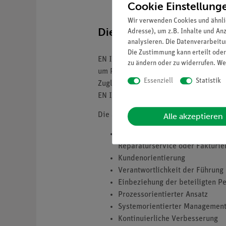
Cookie Einstellung
Wir verwenden Cookies und ähnli
Die europäische Qualit
Adresse), um z.B. Inhalte und An
analysieren. Die Datenverarbeitun
Die Zustimmung kann erteilt oder
EN ISO 9001 legt die Mindestanforde
zu ändern oder zu widerrufen. We
um Produkte und Dienstleistungen ber
Essenziell
Statistik
Zugleich soll das Managementsystem e
EN ISO 9001:2015. Informationen zur
Die acht Grundsätze des Qualitätsma
Alle akzeptieren
Alle betrieblichen Prozesse bsp
Reparaturservice oder Fakturier
Kundenorientierung
Verantwortlichkeit der Führung
Einbeziehung der beteiligten P
Prozessorientierter Ansatz
Systemorientierter Management
Kontinuierliche Verbesserung