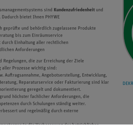
ätsmanagementsystems sind
Kundenzufriedenheit
und
. Dadurch bietet Ihnen PHYWE
ch geprüfte und behördlich zugelassene Produkte
eratung bis zum Einräumservice
 durch Einhaltung aller rechtlichen
lichen Anforderungen
 Regelungen, die zur Erreichung der Ziele
aller Prozesse wichtig sind:
pw. Auftragsannahme, Angebotserstellung, Entwicklung,
Beratung, Reparaturservice oder Fakturierung sind klar
DEKR
enorientierung geregelt und dokumentiert.
grund höchster fachlicher Anforderungen, die
mpetenzen durch Schulungen ständig weiter.
erbessert und regelmäßig durch externe
Kompetenzen in die Verbesserung der betrieblichen