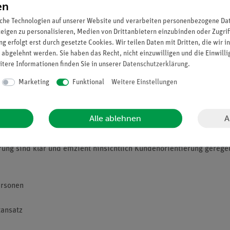
en
che Technologien auf unserer Website und verarbeiten personenbezogene Date
ätsmanagementnorm EN ISO 9001
zeigen zu personalisieren, Medien von Drittanbietern einzubinden oder Zugrif
g erfolgt erst durch gesetzte Cookies. Wir teilen Daten mit Dritten, die wir 
 abgelehnt werden. Sie haben das Recht, nicht einzuwilligen und die Einwill
rungen an ein Qualitätsmanagementsystem (QM-System) fest, denen
itere Informationen finden Sie in unserer
Daten­schutz­erklärung
.
eitzustellen können, welche die Kundenerwartungen sowie allfällig
Marketing
Funktional
Weitere Einstellungen
inem stetigen Verbesserungsprozess unterliegen. Die aktuell verb
 Norm finden sich auf der
Seite der Internationalen Organisation f
nagements:
A
Alle ablehnen
w. Auftragsannahme, Angebotserstellung, Entwicklung, Produktion, 
ung sind klar und effizient hinsichtlich Kundenorientierung gerege
ersonen
ansatz