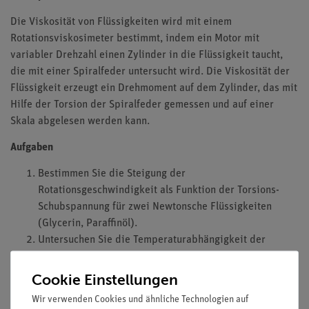
Die Viskosität von Flüssigkeiten wird mit einem
Rotationsviskosimeter bestimmt, indem ein Motor mit
variabler Drehzahl einen Zylinder in die Flüssigkeit taucht,
die mit einer Spiralfeder untersucht wird. Die Viskosität der
Flüssigkeit erzeugt ein Drehmoment auf dem Zylinder, das mit
Hilfe der Torsion der Spiralfeder gemessen und auf einer
Skala abgelesen werden kann.
Aufgaben
Bestimmen Sie die Steigung der
Rotationsgeschwindigkeit als Funktion der Torsions-
Schubspannung für zwei Newtonsche Flüssigkeiten
(Glycerin, Paraffinöl).
Untersuchen Sie die Temperaturabhängigkeit der
Viskosität von Rizinusöl und Glycerin.
Bestimmen Sie die Fließkurve für eine nicht -
Cookie Einstellungen
Newtonsche Flüssigkeit (Schokolade).
Wir verwenden Cookies und ähnliche Technologien auf