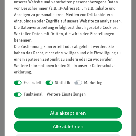
unserer Website und verarbeiten personenbezogene Daten
Lernziele
von Besucher:innen (z.B. IP-Adresse), um z.B. Inhalte und
Schubspannung
Anzeigen zu personalisieren, Medien von Drittanbietern
einzubinden oder Zugriffe auf unsere Website zu analysieren.
Geschwindigkeitsgradienten Innere Reibung
Die Datenverarbeitung erfolgt erst durch gesetzte Cookies.
Viskosität
Wir teilen Daten mit Dritten, die wir in den Einstellungen
Plastizität
benennen.
Die Zustimmung kann erteilt oder abgelehnt werden. Sie
(Bitte beachten: Versuchsbeschreibung nur in englischer
haben das Recht, nicht einzuwilligen und die Einwilligung zu
Sprache erhältlich)
einem späteren Zeitpunkt zu ändern oder zu widerrufen.
Weitere Informationen finden Sie in unserer
Daten­schutz­
erklärung
.
Lieferumfang
Essenziell
Statistik
Marketing
Funktional
Weitere Einstellungen
Media / Downloads
Alle akzeptieren
Versandkostenfrei ab 300,- €
Alle ablehnen