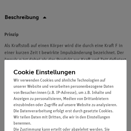
Beschreibung
Prinzip
Als Kraftstoß auf einen Körper wird die durch eine Kraft
F
in
einer kurzen Zeit
t
bewirkte Impulsänderung bezeichnet. Der
Impuls
p
ist dabei als das Produkt aus Kraft und Zeit defi­niert
und bleibt, wenn keine Reibungsverluste auftreten und der
Cookie Einstellungen
Stoß elastisch ist, er­hal­ten. Dies bedeutet, dass in einem
Wir verwenden Cookies und ähnliche Technologien auf
geschlossenen System aus verschiedenen Körpern letztere
unserer Website und verarbeiten personenbezogene Daten
zwar Impuls übertragen oder aufnehmen können, der
von Besucher:innen (z.B. IP-Adresse), um z.B. Inhalte und
Gesamtimpuls des Systems aber zeitlich und betragsmäßig
Anzeigen zu personalisieren, Medien von Drittanbietern
konstant und die Energie somit eine Erhaltungsgröße ist.
einzubinden oder Zugriffe auf unsere Website zu analysieren.
Die Datenverarbeitung erfolgt erst durch gesetzte Cookies.
Vorteile
Wir teilen Daten mit Dritten, die wir in den Einstellungen
benennen.
Exaktere Ergebnisse durch reibungsarm Messungen:
Die Zustimmung kann erteilt oder abgelehnt werden. Sie