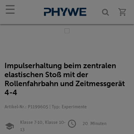
☰
Impulserhaltung beim zentralen
elastischen Stoß mit der
Rollenfahrbahn und Zeitmessgerät
4-4
Artikel-Nr.: P1199605 | Typ: Experimente
Klasse 7-10,
Klasse 10-
20
Minuten
13