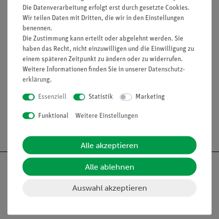
auch durch einfaches Auflegen eines Blattes auf den
Die Datenverarbeitung erfolgt erst durch gesetzte Cookies.
Tisch möglich
Wir teilen Daten mit Dritten, die wir in den Einstellungen
benennen.
Die Zustimmung kann erteilt oder abgelehnt werden. Sie
haben das Recht, nicht einzuwilligen und die Einwilligung zu
Lieferumfang
einem späteren Zeitpunkt zu ändern oder zu widerrufen.
Weitere Informationen finden Sie in unserer
Daten­schutz­
erklärung
.
Media / Downloads
Essenziell
Statistik
Marketing
Funktional
Weitere Einstellungen
Versandkostenfrei ab 300,- €
Alle akzeptieren
Alle ablehnen
Auswahl akzeptieren
Nach oben