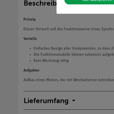
Beschreibung
Prinzip
Dieser Versuch soll die Funktionsweise eines Synchr
Vorteile
Einfaches Design aller Komponenten, so dass d
Die Funktionsmodelle können sukzessiv aufgeb
Kein Werkzeug nötig
Aufgaben
Aufbau eines Motors, der mit Wechselstrom betriebe
Lieferumfang