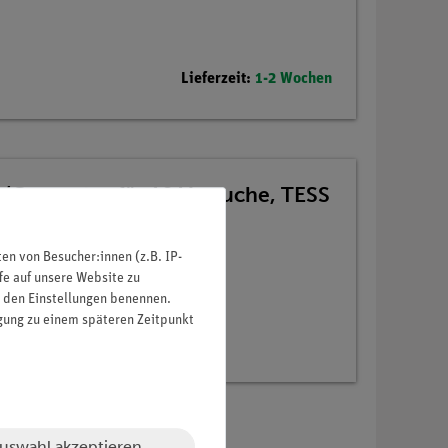
Lieferzeit:
1-2 Wochen
r/Generator für 10 Versuche, TESS
n von Besucher:innen (z.B. IP-
fe auf unsere Website zu
in den Einstellungen benennen.
igung zu einem späteren Zeitpunkt
uswahl akzeptieren