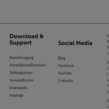
Download &
U
Support
Social Media
B
V
n
Bestellvorgang
Blog
H
Schnellbestellformular
Facebook
C
Zahlungsarten
YouTube
C
a
Versandkosten
LinkedIn
F
Downloads
a
Kataloge
D
i