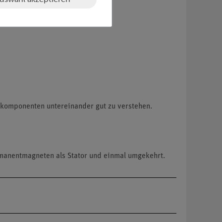
lkomponenten untereinander gut zu verstehen.
rmanentmagneten als Stator und einmal umgekehrt.