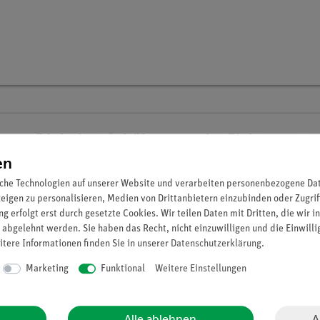
Digitalset Schülerversuche Elektromoto
advanced Physik EMG
en
Artikel-Nr.: 15221-88D | Typ: Set
che Technologien auf unserer Website und verarbeiten personenbezogene Date
zeigen zu personalisieren, Medien von Drittanbietern einzubinden oder Zugrif
g erfolgt erst durch gesetzte Cookies. Wir teilen Daten mit Dritten, die wir 
 abgelehnt werden. Sie haben das Recht, nicht einzuwilligen und die Einwill
itere Informationen finden Sie in unserer
Daten­schutz­erklärung
.
Marketing
Funktional
Weitere Einstellungen
A
Alle ablehnen