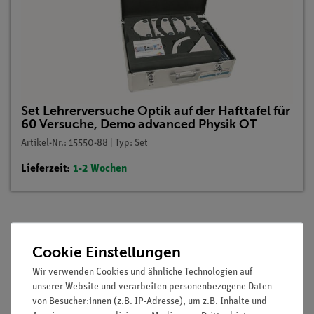
Set Lehrerversuche Optik auf der Hafttafel für
60 Versuche, Demo advanced Physik OT
Artikel-Nr.: 15550-88 | Typ: Set
Lieferzeit:
1-2 Wochen
Beschreibung
Cookie Einstellungen
Wir verwenden Cookies und ähnliche Technologien auf
Vorteile
unserer Website und verarbeiten personenbezogene Daten
von Besucher:innen (z.B. IP-Adresse), um z.B. Inhalte und
minimale Vorbereitungszeit