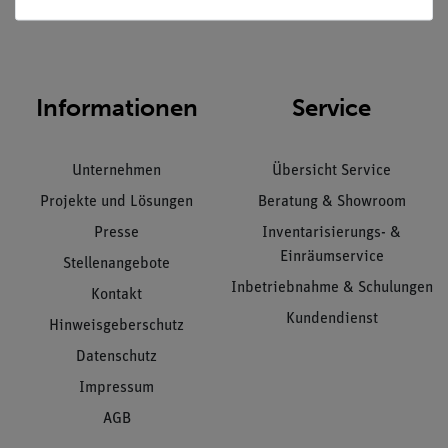
Nach oben
Informationen
Service
Unternehmen
Übersicht Service
Projekte und Lösungen
Beratung & Showroom
Presse
Inventarisierungs- &
Einräumservice
Stellenangebote
Inbetriebnahme & Schulungen
Kontakt
Kundendienst
Hinweisgeberschutz
Datenschutz
Impressum
AGB