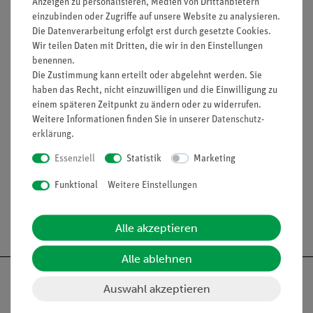
Anzeigen zu personalisieren, Medien von Drittanbietern
lichtstarke Halogenleuchte
einzubinden oder Zugriffe auf unsere Website zu analysieren.
einfaches Lehren durch Einsatz der Demo-Tafel Physik
Die Datenverarbeitung erfolgt erst durch gesetzte Cookies.
Wir teilen Daten mit Dritten, die wir in den Einstellungen
ideale Ergänzung zu analogen Schülerversuchen durch
benennen.
direkt vergleichbare Geräte
Die Zustimmung kann erteilt oder abgelehnt werden. Sie
haben das Recht, nicht einzuwilligen und die Einwilligung zu
einem späteren Zeitpunkt zu ändern oder zu widerrufen.
Lieferumfang
Weitere Informationen finden Sie in unserer
Daten­schutz­
erklärung
.
Media / Downloads
Essenziell
Statistik
Marketing
Funktional
Weitere Einstellungen
Versandkostenfrei ab 300,- €
Alle akzeptieren
Alle ablehnen
Auswahl akzeptieren