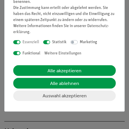
benennen.
Prinzip
Die Zustimmung kann erteilt oder abgelehnt werden. Sie
haben das Recht, nicht einzuwilligen und die Einwilligung zu
Als letzter Schritt zum Aufbau eines kompletten Elektromotors
einem späteren Zeitpunkt zu ändern oder zu widerrufen.
soll hier die Funktionsweise des Stromwenders
Weitere Informationen finden Sie in unserer
Daten­schutz­
und seine Funktion im Elektromotor erlernt werden.
erklärung
.
Vorteile
Essenziell
Statistik
Marketing
Einfaches Design aller Komponenten, so dass die
Funktional
Weitere Einstellungen
Schüler leicht deren Funktion erkennen können
Die Funktionsmodelle können sukzessiv aufgebaut
Alle akzeptieren
werden, dadurch sind die funktionellen Beziehungen
der Einzelkomponenten untereinander gut zu verstehen.
Alle ablehnen
Kein Werkzeug nötig
Auswahl akzeptieren
Aufgaben
Untersuche die Wirkungsweise des Stromwenders.