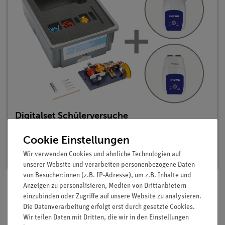
Digitalset Schülerversuche
Elektromotor/Generator für 10 Versuche,
TESS advanced Physik EMG
Cookie Einstellungen
Artikel-Nr.: 15221-88D | Typ: Set
Wir verwenden Cookies und ähnliche Technologien auf
unserer Website und verarbeiten personenbezogene Daten
von Besucher:innen (z.B. IP-Adresse), um z.B. Inhalte und
Anzeigen zu personalisieren, Medien von Drittanbietern
einzubinden oder Zugriffe auf unsere Website zu analysieren.
Beschreibung
Die Datenverarbeitung erfolgt erst durch gesetzte Cookies.
Wir teilen Daten mit Dritten, die wir in den Einstellungen