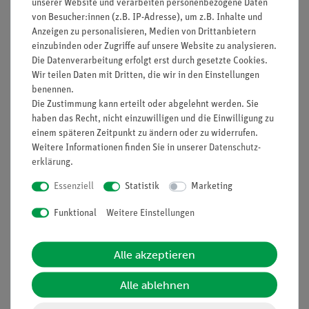
unserer Website und verarbeiten personenbezogene Daten
von Besucher:innen (z.B. IP-Adresse), um z.B. Inhalte und
Vorteile
Anzeigen zu personalisieren, Medien von Drittanbietern
einzubinden oder Zugriffe auf unsere Website zu analysieren.
minimale Vorbereitungszeit
Die Datenverarbeitung erfolgt erst durch gesetzte Cookies.
lichtstarke Halogenleuchte
Wir teilen Daten mit Dritten, die wir in den Einstellungen
einfaches Lehren durch Einsatz der Demo-Tafel Physik
benennen.
Die Zustimmung kann erteilt oder abgelehnt werden. Sie
ideale Ergänzung zu analogen Schülerversuchen durch
haben das Recht, nicht einzuwilligen und die Einwilligung zu
direkt vergleichbare Geräte
einem späteren Zeitpunkt zu ändern oder zu widerrufen.
Weitere Informationen finden Sie in unserer
Daten­schutz­
erklärung
.
Lieferumfang
Essenziell
Statistik
Marketing
Funktional
Weitere Einstellungen
Media / Downloads
Alle akzeptieren
Versandkostenfrei ab 300,- €
Alle ablehnen