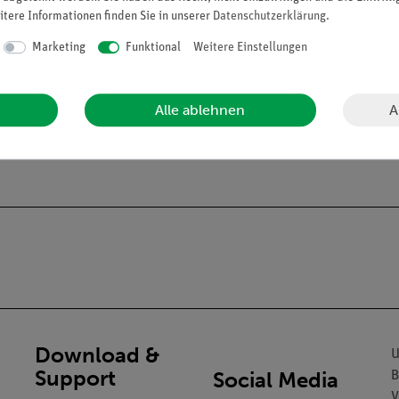
itere Informationen finden Sie in unserer
Daten­schutz­erklärung
.
Marketing
Funktional
Weitere Einstellungen
A
Alle ablehnen
Download &
U
Support
Social Media
B
V