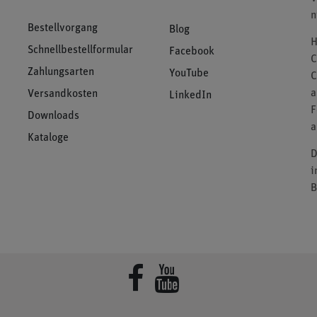
n
Bestellvorgang
Blog
H
Schnellbestellformular
Facebook
C
Zahlungsarten
YouTube
C
a
Versandkosten
LinkedIn
F
Downloads
a
Kataloge
D
i
B