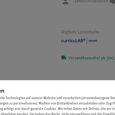
Lehrer/Professoren
Digitale Lerninhalte
Versandkostenfrei ab 300,
en
Set Lehrerversuche Radioaktivität für 
che Technologien auf unserer Website und verarbeiten personenbezogene Date
RT
zeigen zu personalisieren, Medien von Drittanbietern einzubinden oder Zugrif
g erfolgt erst durch gesetzte Cookies. Wir teilen Daten mit Dritten, die wir 
Artikel-Nr.: 15590-88 | Typ: Set
 abgelehnt werden. Sie haben das Recht, nicht einzuwilligen und die Einwill