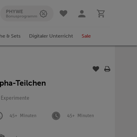
PHYWE
Bonusprogramm
he & Sets
Digitaler Unterricht
Sale
lpha-Teilchen
: Experimente
45+
Minuten
45+
Minuten