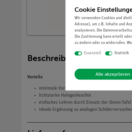
Cookie Einstellung
Wir verwenden Cookies und ähnli
Adresse), um z.B. Inhalte und An
analysieren. Die Datenverarbeitun
Die Zustimmung kann erteilt oder
zu ändern oder zu widerrufen. We
Essenziell
Statistik
Beschreibung
Alle akzeptieren
Vorteile
minimale Vorbereitungszeit
lichtstarke Halogenleuchte
einfaches Lehren durch Einsatz der Demo-Tafel
ideale Ergänzung zu analogen Schülerversuchen