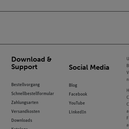
Download &
U
Support
Social Media
B
V
n
Bestellvorgang
Blog
H
Schnellbestellformular
Facebook
C
Zahlungsarten
YouTube
C
a
Versandkosten
LinkedIn
F
Downloads
a