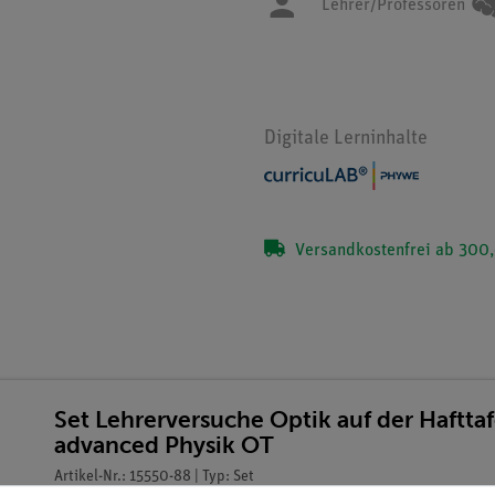
Lehrer/Professoren
Digitale Lerninhalte
Versandkostenfrei ab 300,
Set Lehrerversuche Optik auf der Haftta
advanced Physik OT
Artikel-Nr.: 15550-88 | Typ: Set